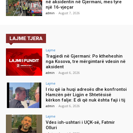
në aksidentin në Gjermani, mes tyre
një 16-vjeçar
admin
-
August 7, 2026
LAJME TJERA
Lajme
Tragjedi në Gjermani: Po ktheheshin
nga Kosova, tre mërgimtarë vdesin në
aksident
admin
-
August 6, 2026
Lajme
I riu që ia huqi adresës dhe konfrontoi
Hamzën për Ligjin e Shtetësisë
kërkon falje: E di që nuk ështa faji i tij
admin
-
August 6, 2026
Lajme
Vdes ish-ushtari i UÇK-së, Fatmir
Olluri