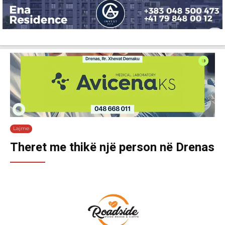
Lajme
Shëndetësi
Ekonomi
Sport
Tech
Botë
Kuri
Lajme
Theret me thikë një person në Drenas