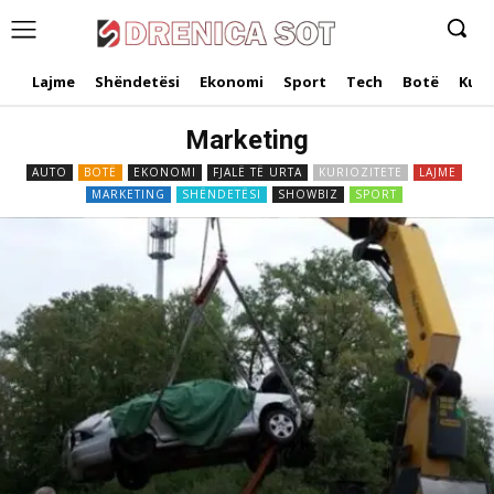
Lajme
Shëndetësi
Ekonomi
Sport
Tech
Botë
Kuri
Marketing
AUTO
BOTË
EKONOMI
FJALË TË URTA
KURIOZITETE
LAJME
MARKETING
SHËNDETËSI
SHOWBIZ
SPORT