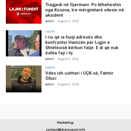
Tragjedi në Gjermani: Po ktheheshin
nga Kosova, tre mërgimtarë vdesin në
aksident
admin
-
August 6, 2026
Lajme
I riu që ia huqi adresës dhe
konfrontoi Hamzën për Ligjin e
Shtetësisë kërkon falje: E di që nuk
ështa faji i tij
admin
-
August 6, 2026
Lajme
Vdes ish-ushtari i UÇK-së, Fatmir
Olluri
admin
-
August 6, 2026
Marketing:
contact@drenicasot.info