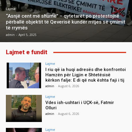
Lajme
‘‘Asnjë cent më shumë’’ – qytetarët po protestojnë
përballë objektit të Qeverisë kundër rritjes së çmimit
të rrymës
admin
-
April 5, 2025
Lajmet e fundit
Lajme
I riu që ia huqi adresës dhe konfrontoi
Hamzën për Ligjin e Shtetësisë
kërkon falje: E di që nuk ështa faji i tij
admin
-
August 6, 2026
Lajme
Vdes ish-ushtari i UÇK-së, Fatmir
Olluri
admin
-
August 6, 2026
Lajme