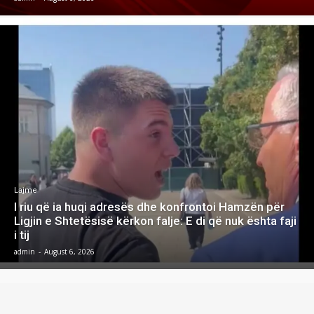
Lajme
I riu që ia huqi adresës dhe konfrontoi Hamzën për
Ligjin e Shtetësisë kërkon falje: E di që nuk ështa faji
i tij
admin
-
August 6, 2026