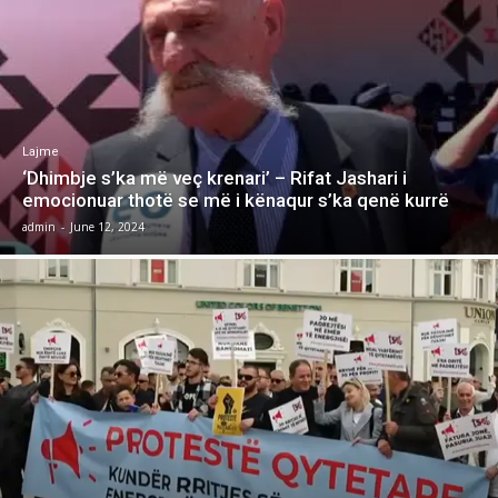
Lajme
‘Dhimbje s’ka më veç krenari’ – Rifat Jashari i
emocionuar thotë se më i kënaqur s’ka qenë kurrë
admin
-
June 12, 2024