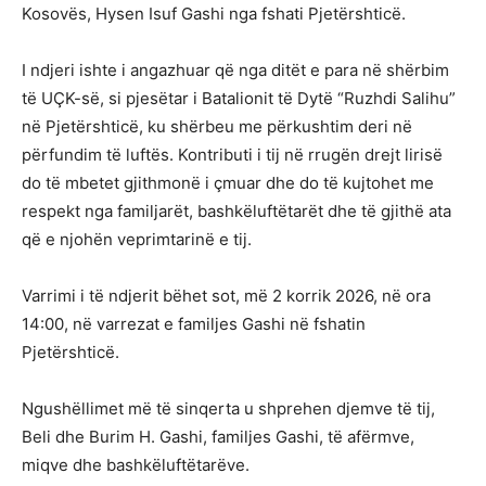
Kosovës, Hysen Isuf Gashi nga fshati Pjetërshticë.
I ndjeri ishte i angazhuar që nga ditët e para në shërbim
të UÇK-së, si pjesëtar i Batalionit të Dytë “Ruzhdi Salihu”
në Pjetërshticë, ku shërbeu me përkushtim deri në
përfundim të luftës. Kontributi i tij në rrugën drejt lirisë
do të mbetet gjithmonë i çmuar dhe do të kujtohet me
respekt nga familjarët, bashkëluftëtarët dhe të gjithë ata
që e njohën veprimtarinë e tij.
Varrimi i të ndjerit bëhet sot, më 2 korrik 2026, në ora
14:00, në varrezat e familjes Gashi në fshatin
Pjetërshticë.
Ngushëllimet më të sinqerta u shprehen djemve të tij,
Beli dhe Burim H. Gashi, familjes Gashi, të afërmve,
miqve dhe bashkëluftëtarëve.