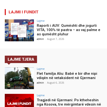
LAJMI I FUNDIT
Lajme
Raporti i AUV: Qumështi dhe jogurti
VITA, 100% të pastra – as vaj palme e
as qumësht pluhur
admin
-
August 7, 2026
LAJME TJERA
Lajme
Flet familja Aliu: Babë e bir dhe nipi
vdiqën në vetaksident në Gjermani
admin
-
August 6, 2026
Lajme
Tragjedi në Gjermani: Po ktheheshin
nga Kosova, tre mërgimtarë vdesin në