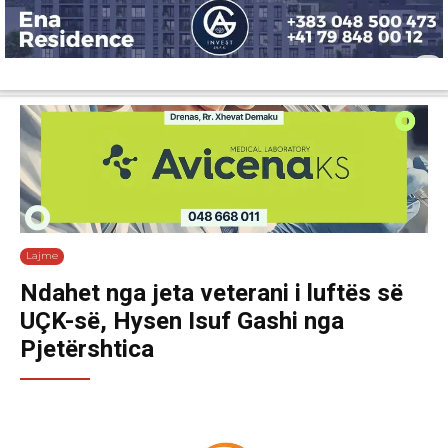
Lajme
Shëndetësi
Ekonomi
Sport
Tech
Botë
Kuri
Lajme
Ndahet nga jeta veterani i luftës së
UÇK-së, Hysen Isuf Gashi nga
Pjetërshtica