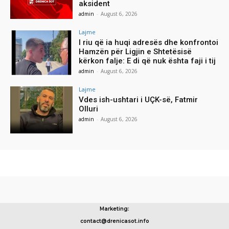
aksident
admin
-
August 6, 2026
Lajme
I riu që ia huqi adresës dhe konfrontoi
Hamzën për Ligjin e Shtetësisë
kërkon falje: E di që nuk ështa faji i tij
admin
-
August 6, 2026
Lajme
Vdes ish-ushtari i UÇK-së, Fatmir
Olluri
admin
-
August 6, 2026
Marketing:
contact@drenicasot.info