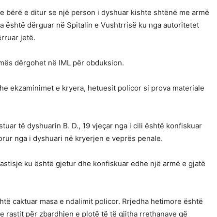
hte bërë e ditur se një person i dyshuar kishte shtënë me armë
ima është dërguar në Spitalin e Vushtrrisë ku nga autoritetet
rruar jetë.
ktimës dërgohet në IML për obduksion.
he ekzaminimet e kryera, hetuesit policor si prova materiale
tuar të dyshuarin B. D., 19 vjeçar nga i cili është konfiskuar
orur nga i dyshuari në kryerjen e veprës penale.
bastisje ku është gjetur dhe konfiskuar edhe një armë e gjatë
shtë caktuar masa e ndalimit policor. Rrjedha hetimore është
rastit për zbardhjen e plotë të të gjitha rrethanave që