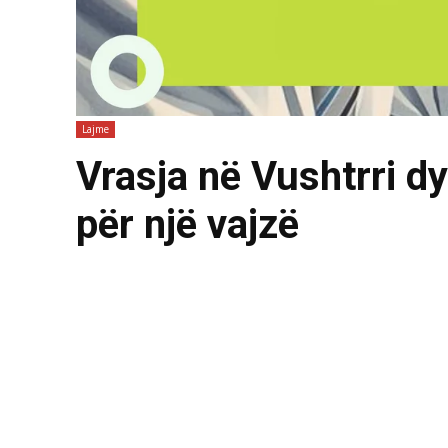
Lajme
Vrasja në Vushtrri d
për një vajzë