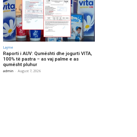
Lajme
Raporti i AUV: Qumështi dhe jogurti VITA,
100% të pastra – as vaj palme e as
qumësht pluhur
admin
-
August 7, 2026