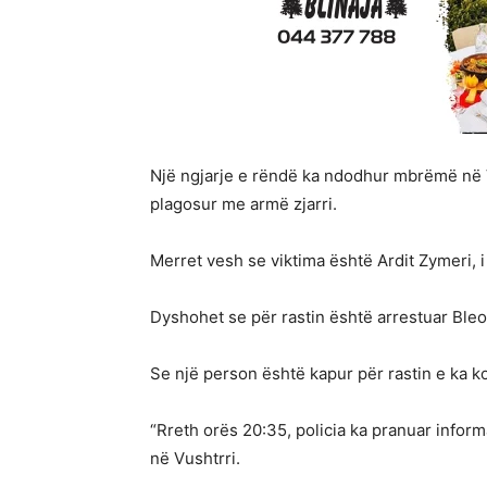
Një ngjarje e rëndë ka ndodhur mbrëmë në Vus
plagosur me armë zjarri.
Merret vesh se viktima është Ardit Zymeri, i
Dyshohet se për rastin është arrestuar Bleo
Se një person është kapur për rastin e ka k
“Rreth orës 20:35, policia ka pranuar inform
në Vushtrri.