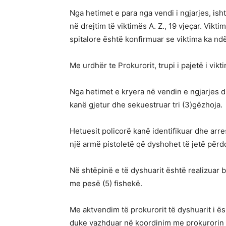
Nga hetimet e para nga vendi i ngjarjes, is
në drejtim të viktimës A. Z., 19 vjeçar. Vikt
spitalore është konfirmuar se viktima ka ndë
Me urdhër te Prokurorit, trupi i pajetë i vi
Nga hetimet e kryera në vendin e ngjarjes d
kanë gjetur dhe sekuestruar tri (3)gëzhoja.
Hetuesit policorë kanë identifikuar dhe arres
një armë pistoletë që dyshohet të jetë përd
Në shtëpinë e të dyshuarit është realizuar 
me pesë (5) fishekë.
Me aktvendim të prokurorit të dyshuarit i ë
duke vazhduar në koordinim me prokurorin e 