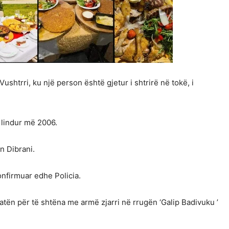
htrri, ku një person është gjetur i shtrirë në tokë, i
 lindur më 2006.
n Dibrani.
onfirmuar edhe Policia.
atën për të shtëna me armë zjarri në rrugën ‘Galip Badivuku ’