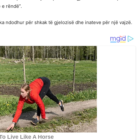
 e rëndë”.
 ka ndodhur për shkak të gjelozisë dhe inateve për një vajzë.