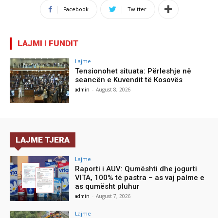
Facebook
Twitter
LAJMI I FUNDIT
Lajme
Tensionohet situata: Përleshje në
seancën e Kuvendit të Kosovës
admin
-
August 8, 2026
LAJME TJERA
Lajme
Raporti i AUV: Qumështi dhe jogurti
VITA, 100% të pastra – as vaj palme e
as qumësht pluhur
admin
-
August 7, 2026
Lajme