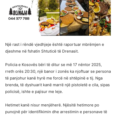
Një rast i rëndë vjedhjeje është raportuar mbrëmjen e
djeshme në fshatin Shtuticë të Drenasit.
Policia e Kosovës bëri të ditur se më 17 nëntor 2025,
rreth orës 20:30, një banor i zonës ka njoftuar se persona
të panjohur kanë hyrë me forcë në shtëpinë e tij. Nga
brenda, të dyshuarit kanë marrë një pistoletë e cila, sipas
policisë, ishte e pajisur me leje.
Hetimet kanë nisur menjëherë. Njësitë hetimore po
punojnë për identifikimin dhe arrestimin e personave të