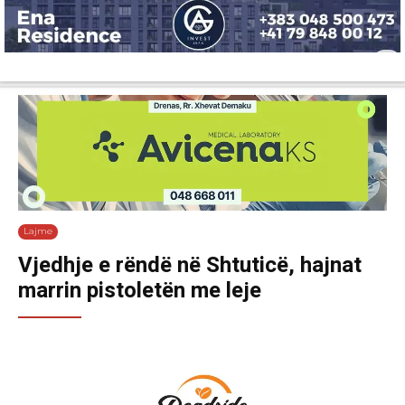
Lajme
Shëndetësi
Ekonomi
Sport
Tech
Botë
Kuri
Lajme
Vjedhje e rëndë në Shtuticë, hajnat
marrin pistoletën me leje