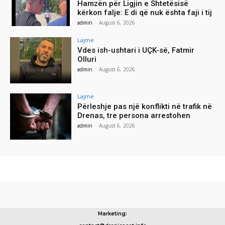
Hamzën për Ligjin e Shtetësisë
kërkon falje: E di që nuk ështa faji i tij
admin
-
August 6, 2026
Lajme
Vdes ish-ushtari i UÇK-së, Fatmir
Olluri
admin
-
August 6, 2026
Lajme
Përleshje pas një konflikti në trafik në
Drenas, tre persona arrestohen
admin
-
August 6, 2026
Marketing: