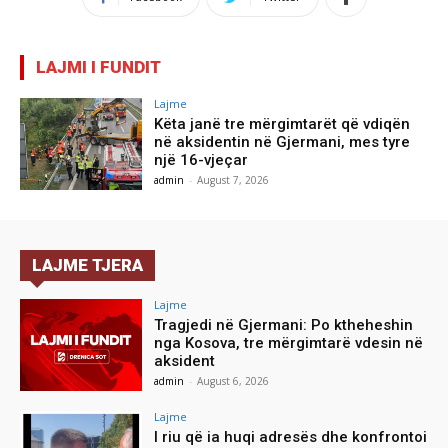
LAJMI I FUNDIT
Lajme
Këta janë tre mërgimtarët që vdiqën
në aksidentin në Gjermani, mes tyre
një 16-vjeçar
admin
-
August 7, 2026
LAJME TJERA
Lajme
Tragjedi në Gjermani: Po ktheheshin
nga Kosova, tre mërgimtarë vdesin në
aksident
admin
-
August 6, 2026
Lajme
I riu që ia huqi adresës dhe konfrontoi