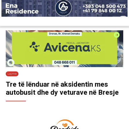
Lajme
Shëndetësi
Ekonomi
Sport
Tech
Botë
Kuri
Lajme
Tre të lënduar në aksidentin mes
autobusit dhe dy veturave në Bresje