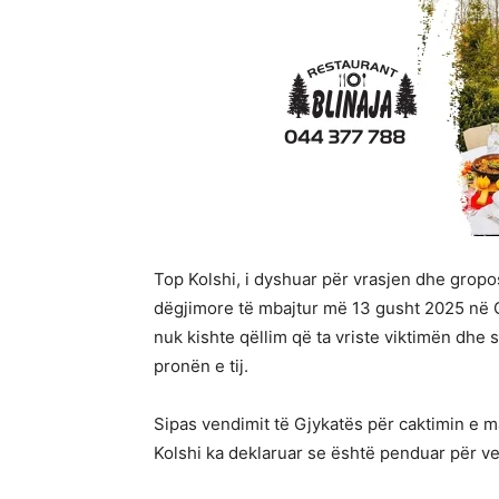
Top Kolshi, i dyshuar për vrasjen dhe gropos
dëgjimore të mbajtur më 13 gusht 2025 në G
nuk kishte qëllim që ta vriste viktimën dhe 
pronën e tij.
Sipas vendimit të Gjykatës për caktimin e ma
Kolshi ka deklaruar se është penduar për ve