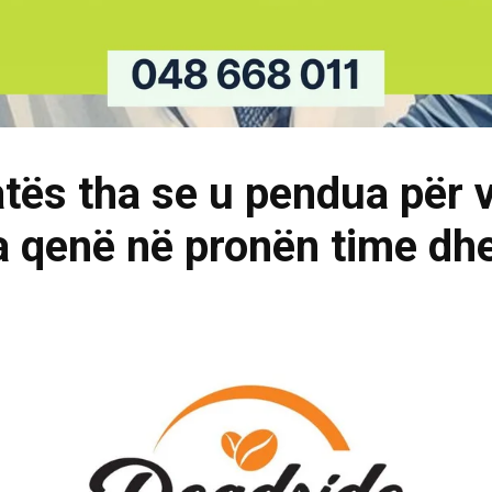
atës tha se u pendua për 
a qenë në pronën time dh