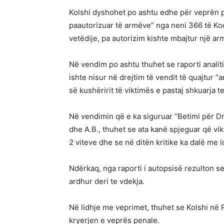
Kolshi dyshohet po ashtu edhe për veprën p
paautorizuar të armëve” nga neni 366 të Kodi
vetëdije, pa autorizim kishte mbajtur një ar
Në vendim po ashtu thuhet se raporti analiti
ishte nisur në drejtim të vendit të quajtur “a
së kushëririt të viktimës e pastaj shkuarja te
Në vendimin që e ka siguruar “Betimi për Dre
dhe A.B., thuhet se ata kanë spjeguar që v
2 viteve dhe se në ditën kritike ka dalë me 
Ndërkaq, nga raporti i autopsisë rezulton se
ardhur deri te vdekja.
Në lidhje me veprimet, thuhet se Kolshi në 
kryerjen e veprës penale.