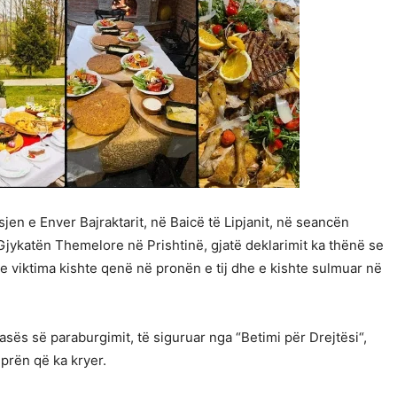
jen e Enver Bajraktarit, në Baicë të Lipjanit, në seancën
jykatën Themelore në Prishtinë, gjatë deklarimit ka thënë se
se viktima kishte qenë në pronën e tij dhe e kishte sulmuar në
sës së paraburgimit, të siguruar nga “Betimi për Drejtësi“,
prën që ka kryer.