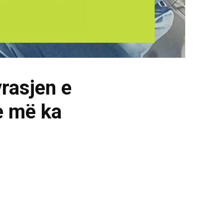
vrasjen e
e më ka