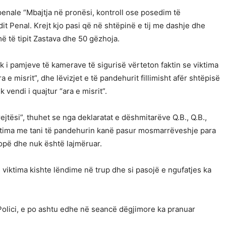
enale “Mbajtja në pronësi, kontroll ose posedim të
t Penal. Krejt kjo pasi që në shtëpinë e tij me dashje dhe
më të tipit Zastava dhe 50 gëzhoja.
k i pamjeve të kamerave të sigurisë vërteton faktin se viktima
ra e misrit”, dhe lëvizjet e të pandehurit fillimisht afër shtëpisë
k vendi i quajtur “ara e misrit”.
jtësi”, thuhet se nga deklaratat e dëshmitarëve Q.B., Q.B.,
iktima me tani të pandehurin kanë pasur mosmarrëveshje para
lopë dhe nuk është lajmëruar.
 viktima kishte lëndime në trup dhe si pasojë e ngufatjes ka
Polici, e po ashtu edhe në seancë dëgjimore ka pranuar