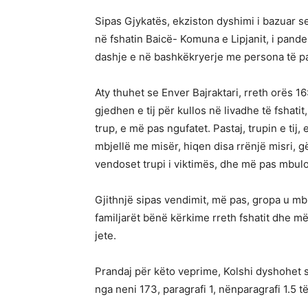
Sipas Gjykatës, ekziston dyshimi i bazuar s
në fshatin Baicë- Komuna e Lipjanit, i pan
dashje e në bashkëkryerje me persona të paid
Aty thuhet se Enver Bajraktari, rreth orës 16
gjedhen e tij për kullos në livadhe të fshati
trup, e më pas ngufatet. Pastaj, trupin e tij
mbjellë me misër, hiqen disa rrënjë misri, 
vendoset trupi i viktimës, dhe më pas mbulo
Gjithnjë sipas vendimit, më pas, gropa u mb
familjarët bënë kërkime rreth fshatit dhe më
jete.
Prandaj për këto veprime, Kolshi dyshohet 
nga neni 173, paragrafi 1, nënparagrafi 1.5 t