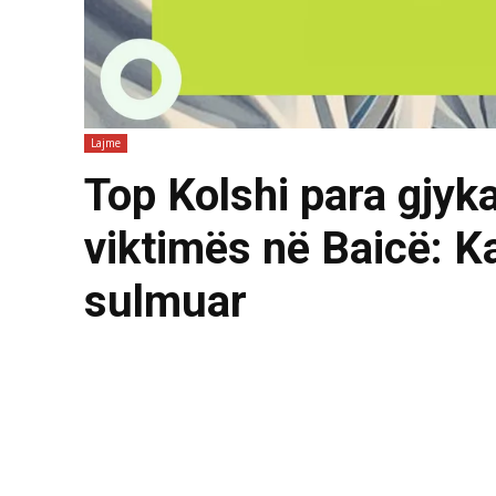
Lajme
Top Kolshi para gjyk
viktimës në Baicë: K
sulmuar