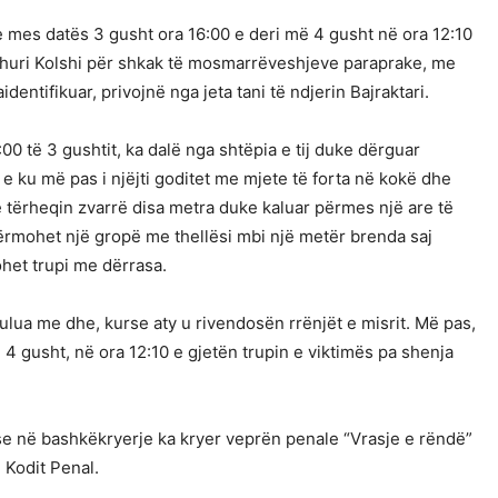
e mes datës 3 gusht ora 16:00 e deri më 4 gusht në ora 12:10
dehuri Kolshi për shkak të mosmarrëveshjeve paraprake, me
entifikuar, privojnë nga jeta tani të ndjerin Bajraktari.
:00 të 3 gushtit, ka dalë nga shtëpia e tij duke dërguar
t, e ku më pas i njëjti goditet me mjete të forta në kokë dhe
, e tërheqin zvarrë disa metra duke kaluar përmes një are të
gërmohet një gropë me thellësi mbi një metër brenda saj
het trupi me dërrasa.
ulua me dhe, kurse aty u rivendosën rrënjët e misrit. Më pas,
 4 gusht, në ora 12:10 e gjetën trupin e viktimës pa shenja
se në bashkëkryerje ka kryer veprën penale “Vrasje e rëndë”
ë Kodit Penal.