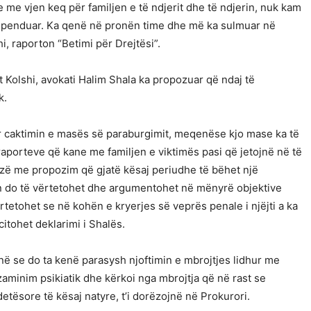
e me vjen keq për familjen e të ndjerit dhe të ndjerin, nuk kam
m penduar. Ka qenë në pronën time dhe më ka sulmuar në
i, raporton “Betimi për Drejtësi”.
t Kolshi, avokati Halim Shala ka propozuar që ndaj të
k.
r caktimin e masës së paraburgimit, meqenëse kjo mase ka të
 raporteve që kane me familjen e viktimës pasi që jetojnë në të
 fazë me propozim që gjatë kësaj periudhe të bëhet një
lën do të vërtetohet dhe argumentohet në mënyrë objektive
ërtetohet se në kohën e kryerjes së veprës penale i njëjti a ka
citohet deklarimi i Shalës.
në se do ta kenë parasysh njoftimin e mbrojtjes lidhur me
aminim psikiatik dhe kërkoi nga mbrojtja që në rast se
sore të kësaj natyre, t’i dorëzojnë në Prokurori.