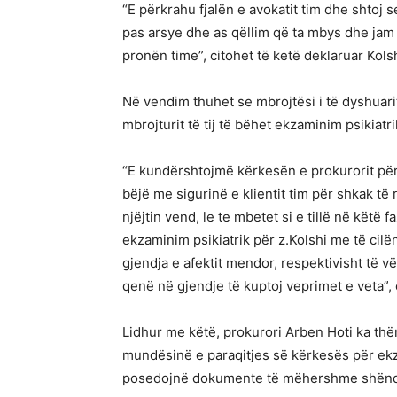
“E përkrahu fjalën e avokatit tim dhe shtoj s
pas arsye dhe as qëllim që ta mbys dhe ja
pronën time”, citohet të ketë deklaruar Kolsh
Në vendim thuhet se mbrojtësi i të dyshuari
mbrojturit të tij të bëhet ekzaminim psikiatri
“E kundërshtojmë kërkesën e prokurorit pë
bëjë me sigurinë e klientit tim për shkak të
njëjtin vend, le te mbetet si e tillë në këtë
ekzaminim psikiatrik për z.Kolshi me të ci
gjendja e afektit mendor, respektivisht të v
qenë në gjendje të kuptoj veprimet e veta”, 
Lidhur me këtë, prokurori Arben Hoti ka thë
mundësinë e paraqitjes së kërkesës për ekz
posedojnë dokumente të mëhershme shëndetë