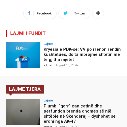
Facebook
Twitter
LAJMI I FUNDIT
Lajme
Kryesia e PDK-së: VV po rrënon rendin
kushtetues, do ta mbrojmë shtetin me
të gjitha mjetet
admin
-
August 10, 2026
LAJME TJERA
Lajme
Plumbi “qorr” çan çatinë dhe
përfundon brenda dhomës së një
shtëpie në Skenderaj – dyshohet se
erdhi nga AK-47