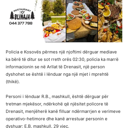
Policia e Kosovës përmes një njoftimi dërguar mediave
ka bërë të ditur se sot rreth orës 02:30, policia ka marrë
informacionin se në Arllat të Drenasit, një person
dyshohet se është i lënduar nga një mjet i mprehtë
(thikë).
Personi i lënduar R.B., mashkull, është dërguar për
tretman mjekësor, ndërkohë që njësitet policore të
Drenasit, menjëherë kanë filluar ndërmarrjen e verimeve
operativo-hetimore dhe kanë arrestuar personin e
dyshuar: E.B, mashkull, 29 vjeç.