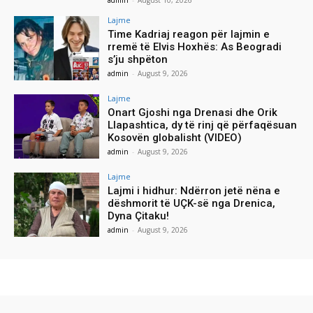
admin
-
August 10, 2026
Lajme
Time Kadriaj reagon për lajmin e
rremë të Elvis Hoxhës: As Beogradi
s’ju shpëton
admin
-
August 9, 2026
Lajme
Onart Gjoshi nga Drenasi dhe Orik
Llapashtica, dy të rinj që përfaqësuan
Kosovën globalisht (VIDEO)
admin
-
August 9, 2026
Lajme
Lajmi i hidhur: Ndërron jetë nëna e
dëshmorit të UÇK-së nga Drenica,
Dyna Çitaku!
admin
-
August 9, 2026