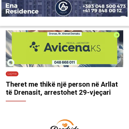
Lajme
Shëndetësi
Ekonomi
Sport
Tech
Botë
Kuri
Lajme
Theret me thikë një person në Arllat
të Drenasit, arrestohet 29-vjeçari