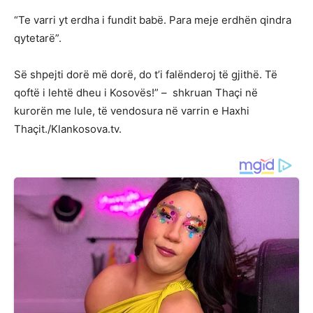
“Te varri yt erdha i fundit babë. Para meje erdhën qindra
qytetarë”.
Së shpejti dorë më dorë, do t’i falënderoj të gjithë. Të
qoftë i lehtë dheu i Kosovës!” – shkruan Thaçi në
kurorën me lule, të vendosura në varrin e Haxhi
Thaçit./Klankosova.tv.