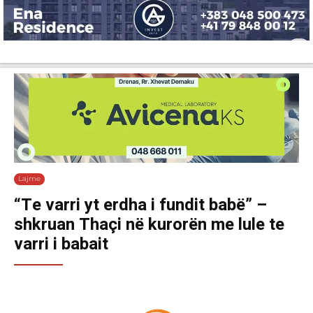
Lajme
Shëndetësi
Ekonomi
Sport
Tech
Botë
Kuri
Lajme
“Te varri yt erdha i fundit babë” –
shkruan Thaçi në kurorën me lule te
varri i babait