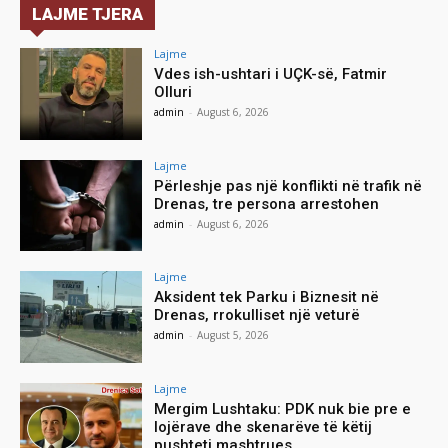
LAJME TJERA
Lajme
Vdes ish-ushtari i UÇK-së, Fatmir
Olluri
admin
-
August 6, 2026
Lajme
Përleshje pas një konflikti në trafik në
Drenas, tre persona arrestohen
admin
-
August 6, 2026
Lajme
Aksident tek Parku i Biznesit në
Drenas, rrokulliset një veturë
admin
-
August 5, 2026
Lajme
Mergim Lushtaku: PDK nuk bie pre e
lojërave dhe skenarëve të këtij
pushteti mashtrues