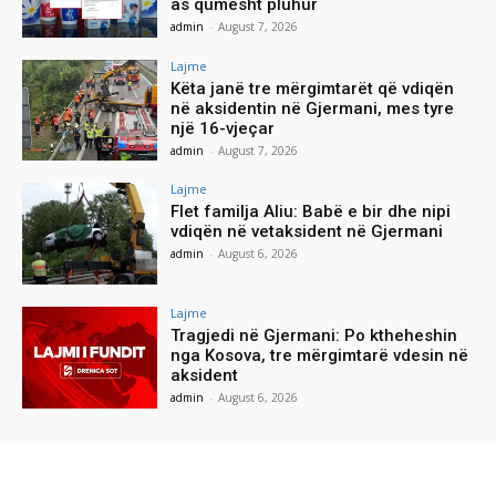
as qumësht pluhur
admin
-
August 7, 2026
Lajme
Këta janë tre mërgimtarët që vdiqën
në aksidentin në Gjermani, mes tyre
një 16-vjeçar
admin
-
August 7, 2026
Lajme
Flet familja Aliu: Babë e bir dhe nipi
vdiqën në vetaksident në Gjermani
admin
-
August 6, 2026
Lajme
Tragjedi në Gjermani: Po ktheheshin
nga Kosova, tre mërgimtarë vdesin në
aksident
admin
-
August 6, 2026