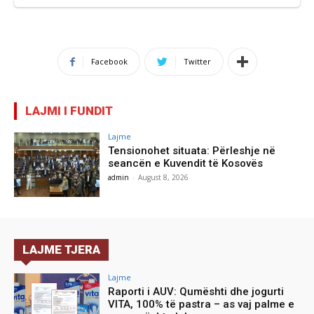
Facebook
Twitter
LAJMI I FUNDIT
Lajme
Tensionohet situata: Përleshje në
seancën e Kuvendit të Kosovës
admin
-
August 8, 2026
LAJME TJERA
Lajme
Raporti i AUV: Qumështi dhe jogurti
VITA, 100% të pastra – as vaj palme e