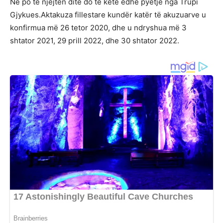
Në po të njëjtën ditë do të ketë edhe pyetje nga Trupi
Gjykues.Aktakuza fillestare kundër katër të akuzuarve u
konfirmua më 26 tetor 2020, dhe u ndryshua më 3
shtator 2021, 29 prill 2022, dhe 30 shtator 2022.