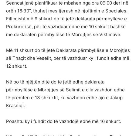
Seancat janë planifikuar të mbahen nga ora 09:00 deri në
orën 16:30”, thuhet mes tjerash në njoftimin e Speciales.
Fillimisht më 9 shkurt do të jetë deklarata përmbyllëse e
Prokurorisë, për të vazhduar edhe më 10 shkurt bashkë
me deklaratën përmbyllëse të Mbrojtjes së Viktimave.
Më 11 shkurt do të jetë Deklarata përmbyllëse e Mbrojtjes
së Thaçit dhe Veselit, për të vazhduar ky i fundit edhe më
12 shkurt.
Në po të njëjtën ditë do të jetë edhe deklarata
përmbyllëse e Mbrojtjes së Selimit e cila vazhdon edhe
të premten e 13 shkurtit, ku vazhdon edhe ajo e Jakup
Krasniqi.
Poashtu ky i fundit do të vazhdojë edhe më 16 shkurt.