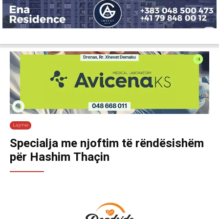
Lajme
Shëndetësi
Ekonomi
Sport
Tech
Botë
Kuri
Lajme
Specialja me njoftim të rëndësishëm
për Hashim Thaçin