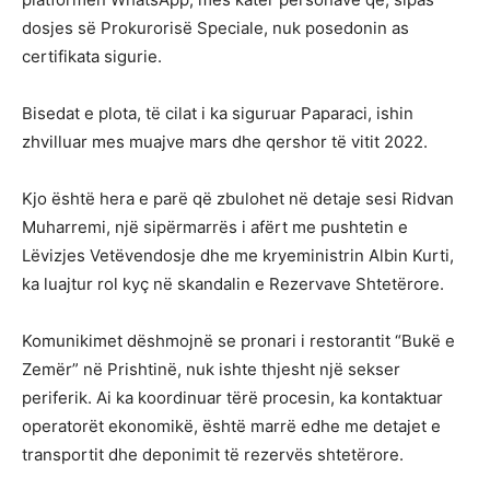
dosjes së Prokurorisë Speciale, nuk posedonin as
certifikata sigurie.
Bisedat e plota, të cilat i ka siguruar Paparaci, ishin
zhvilluar mes muajve mars dhe qershor të vitit 2022.
Kjo është hera e parë që zbulohet në detaje sesi Ridvan
Muharremi, një sipërmarrës i afërt me pushtetin e
Lëvizjes Vetëvendosje dhe me kryeministrin Albin Kurti,
ka luajtur rol kyç në skandalin e Rezervave Shtetërore.
Komunikimet dëshmojnë se pronari i restorantit “Bukë e
Zemër” në Prishtinë, nuk ishte thjesht një sekser
periferik. Ai ka koordinuar tërë procesin, ka kontaktuar
operatorët ekonomikë, është marrë edhe me detajet e
transportit dhe deponimit të rezervës shtetërore.