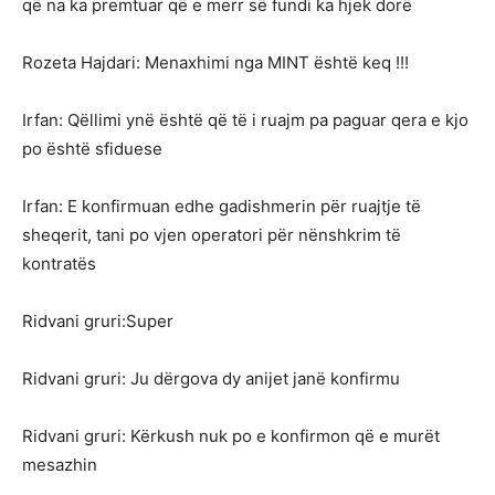
që na ka premtuar që e merr së fundi ka hjek dorë
Rozeta Hajdari: Menaxhimi nga MINT është keq !!!
Irfan: Qëllimi ynë është që të i ruajm pa paguar qera e kjo
po është sfiduese
Irfan: E konfirmuan edhe gadishmerin për ruajtje të
sheqerit, tani po vjen operatori për nënshkrim të
kontratës
Ridvani gruri:Super
Ridvani gruri: Ju dërgova dy anijet janë konfirmu
Ridvani gruri: Kërkush nuk po e konfirmon që e murët
mesazhin