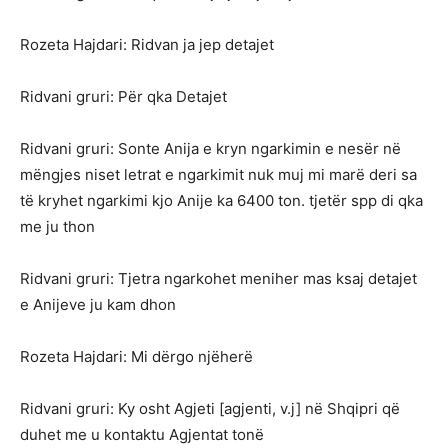
Rozeta Hajdari: Ridvan ja jep detajet
Ridvani gruri: Për qka Detajet
Ridvani gruri: Sonte Anija e kryn ngarkimin e nesër në
mëngjes niset letrat e ngarkimit nuk muj mi marë deri sa
të kryhet ngarkimi kjo Anije ka 6400 ton. tjetër spp di qka
me ju thon
Ridvani gruri: Tjetra ngarkohet meniher mas ksaj detajet
e Anijeve ju kam dhon
Rozeta Hajdari: Mi dërgo njëherë
Ridvani gruri: Ky osht Agjeti [agjenti, v.j] në Shqipri që
duhet me u kontaktu Agjentat tonë