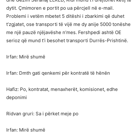
dytit. Çmimoren e portit po ua përcjell në e-mail.
Problemi i vetëm mbetet 5 ditëshi i zbarkimi që duhet
t’zgjatet, ose transporti të vijë me dy anije 5000 tonëshe
me një pauzë njëjavëshe n’mes. Fershpedi ashtë OE
serioz që mund t’i besohet transporti Durrës-Prishtinë.
Irfan: Mirë shumë
Irfan: Dmth gati qenkemi për kontratë të hënën
Hafiz: Po, kontratat, menaxherët, komisionet, edhe
deponimi
Ridvan gruri: Sa i përket meje po
Irfan: Mirë shumë