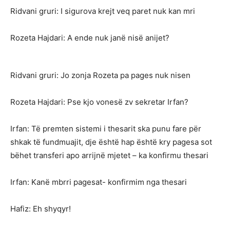
Ridvani gruri: I sigurova krejt veq paret nuk kan mri
Rozeta Hajdari: A ende nuk janë nisë anijet?
Ridvani gruri: Jo zonja Rozeta pa pages nuk nisen
Rozeta Hajdari: Pse kjo vonesë zv sekretar Irfan?
Irfan: Të premten sistemi i thesarit ska punu fare për
shkak të fundmuajit, dje është hap është kry pagesa sot
bëhet transferi apo arrijnë mjetet – ka konfirmu thesari
Irfan: Kanë mbrri pagesat- konfirmim nga thesari
Hafiz: Eh shyqyr!