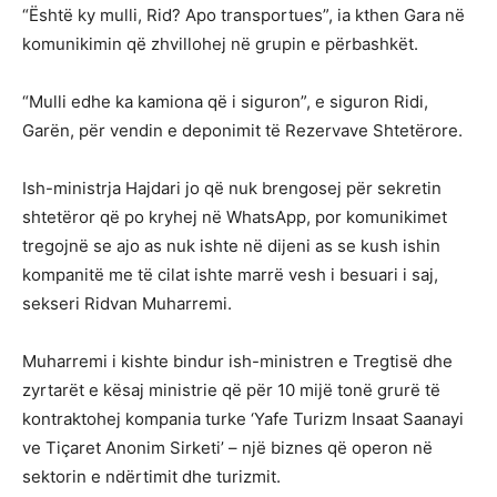
“Është ky mulli, Rid? Apo transportues”, ia kthen Gara në
komunikimin që zhvillohej në grupin e përbashkët.
“Mulli edhe ka kamiona që i siguron”, e siguron Ridi,
Garën, për vendin e deponimit të Rezervave Shtetërore.
Ish-ministrja Hajdari jo që nuk brengosej për sekretin
shtetëror që po kryhej në WhatsApp, por komunikimet
tregojnë se ajo as nuk ishte në dijeni as se kush ishin
kompanitë me të cilat ishte marrë vesh i besuari i saj,
sekseri Ridvan Muharremi.
Muharremi i kishte bindur ish-ministren e Tregtisë dhe
zyrtarët e kësaj ministrie që për 10 mijë tonë grurë të
kontraktohej kompania turke ‘Yafe Turizm Insaat Saanayi
ve Tiçaret Anonim Sirketi’ – një biznes që operon në
sektorin e ndërtimit dhe turizmit.