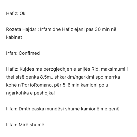
Hafiz: Ok
Rozeta Hajdari: Irfam dhe Hafiz ejani pas 30 min në
kabinet
Irfan: Confimed
Hafiz: Kujdes me përzgjedhjen e anijës Rid, maksimumi i
thellsisë qenka 8.5m.. shkarkim/ngarkimi spo merrka
kohë n’PortoRomano, për 5-6 min kamioni po u
ngarkohka e peshojka!
Irfan: Dmth paska mundësi shumë kamionë me qenë
Irfan: Mirë shumë