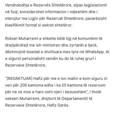
Vendndodhja e Rezervës Shtetërore, sipas legjislacionit
në fuqi, konsiderohet informacion i ndjeshëm dhe i
mbrojtur me Ligjin për Rezervat Shtetërore, pavarësisht
klasifikimit formal si sekret shtetëror.
Ridvan Muharremi e shkelte këtë ligj në komunikim të
drejtpërdrejt me ish-ministren dhe zyrtarët e tjerë,
dëshmojnë bisedat e zhvilluara mes tyre në WhatsApp. Ai
e siguroi personalisht vendin ku do të ruhej gruri i
Rezervave Shtetërore.
“[REDAKTUAR] Hafiz për me e lon mallin e kom siguru ni
ven për 200 kamiona edhe i ka 20 kamiona të rezervum
për ne ok mos e haro osht njeri i besueshëm”, i thotë
sekseri Muharremi, drejtorit të Departamentit të
Rezervave Shtetërore, Hafiz Garës.