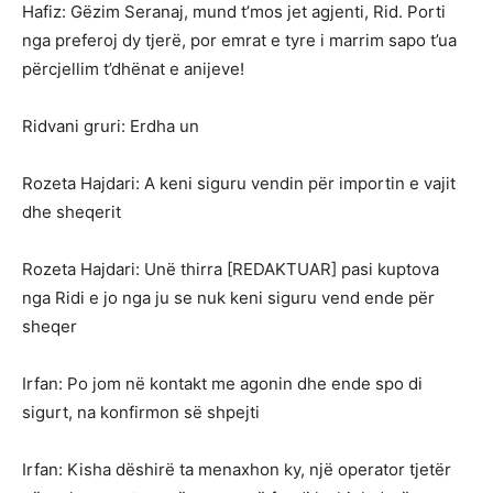
Hafiz: Gëzim Seranaj, mund t’mos jet agjenti, Rid. Porti
nga preferoj dy tjerë, por emrat e tyre i marrim sapo t’ua
përcjellim t’dhënat e anijeve!
Ridvani gruri: Erdha un
Rozeta Hajdari: A keni siguru vendin për importin e vajit
dhe sheqerit
Rozeta Hajdari: Unë thirra [REDAKTUAR] pasi kuptova
nga Ridi e jo nga ju se nuk keni siguru vend ende për
sheqer
Irfan: Po jom në kontakt me agonin dhe ende spo di
sigurt, na konfirmon së shpejti
Irfan: Kisha dëshirë ta menaxhon ky, një operator tjetër