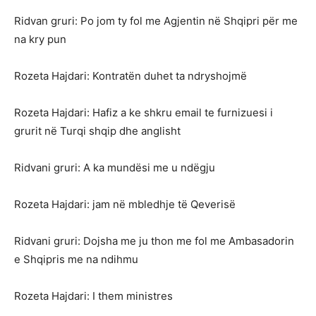
Ridvan gruri: Po jom ty fol me Agjentin në Shqipri për me
na kry pun
Rozeta Hajdari: Kontratën duhet ta ndryshojmë
Rozeta Hajdari: Hafiz a ke shkru email te furnizuesi i
grurit në Turqi shqip dhe anglisht
Ridvani gruri: A ka mundësi me u ndëgju
Rozeta Hajdari: jam në mbledhje të Qeverisë
Ridvani gruri: Dojsha me ju thon me fol me Ambasadorin
e Shqipris me na ndihmu
Rozeta Hajdari: I them ministres