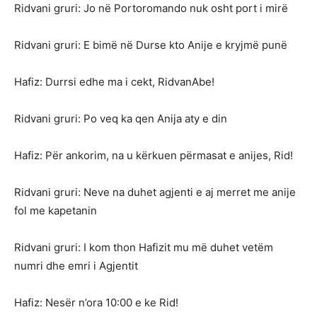
Ridvani gruri: Jo në Portoromando nuk osht port i mirë
Ridvani gruri: E bimë në Durse kto Anije e kryjmë punë
Hafiz: Durrsi edhe ma i cekt, RidvanAbe!
Ridvani gruri: Po veq ka qen Anija aty e din
Hafiz: Për ankorim, na u kërkuen përmasat e anijes, Rid!
Ridvani gruri: Neve na duhet agjenti e aj merret me anije
fol me kapetanin
Ridvani gruri: I kom thon Hafizit mu më duhet vetëm
numri dhe emri i Agjentit
Hafiz: Nesër n’ora 10:00 e ke Rid!