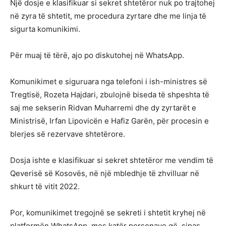
Një dosje e klasifikuar si sekret shtetëror nuk po trajtohej
në zyra të shtetit, me procedura zyrtare dhe me linja të
sigurta komunikimi.
Për muaj të tërë, ajo po diskutohej në WhatsApp.
Komunikimet e siguruara nga telefoni i ish-ministres së
Tregtisë, Rozeta Hajdari, zbulojnë biseda të shpeshta të
saj me sekserin Ridvan Muharremi dhe dy zyrtarët e
Ministrisë, Irfan Lipovicën e Hafiz Garën, për procesin e
blerjes së rezervave shtetërore.
Dosja ishte e klasifikuar si sekret shtetëror me vendim të
Qeverisë së Kosovës, në një mbledhje të zhvilluar në
shkurt të vitit 2022.
Por, komunikimet tregojnë se sekreti i shtetit kryhej në
platformën WhatsApp, mes katër personave që, sipas