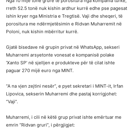
Nga 10 mijë tonë grurë të porositura nga kompania turke,
rreth 52.5 tonë nuk kishin ardhur kurrë edhe pse pagesat
ishin kryer nga Ministria e Tregtisë. Vaji dhe sheqeri, të
porositura me ndërmjetësimin e Ridvan Muharremit në
Poloni, nuk kishin mbërritur kurrë.
Gjatë bisedave në grupin privat në WhatsApp, sekseri
Muharremi arsyetonte vonesat e kompanisë polake
‘Xanto SP’ në sjelljen e produkteve për të cilat ishte
paguar 270 mijë euro nga MINT.
“A na vjen zejtini nesër”, e pyet sekretari i MINT-it, Irfan
Lipovica, sekserin Muharremi dhe pastaj korrigjohet:
“Vaji”.
Muharremi, i cili në këtë grup privat ishte emërtuar me
emrin “Ridvan gruri”, i përgjigjet: