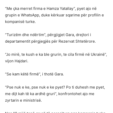
“Me çka merret firma e Hamza Yatallay”, pyet ajo në
grupin e WhatsApp, duke kërkuar sqarime për profilin e
kompanisë turke.
“Turizëm dhe ndërtim”, përgjigjet Gara, drejtori i
departamentit përgjegjës për Rezervat Shtetërore.
“Jo mirë, te kush e ka ble grurin, te cila firmë në Ukrainë”,
vijon Hajdari.
“Se kam këtë firmë”, i thotë Gara.
“Pse nuk e ke, pse nuk e ke pyet? Po ti duhesh me pyet,
me dijt kah të ka ardhë gruri”, konfrontohet ajo me
zyrtarin e ministrisë.