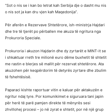
“Sot o nis se i kan bo letrat kah Serbija dje o dasht mu nis
o nis sot ja kan dru vjen kah Maqedonija”.
Për aferën e Rezervave Shtetërore, ish-ministrja Hajdari
dhe tre të tjerët po përballen me akuza të ngritura nga
Prokuroria Speciale.
Prokuroria i akuzon Hajdarin dhe dy zyrtarët e MINT-it se
i shkaktuar rreth tre milionë euro dëme buxhetit të shtetit
me rastin e blerjes së mallit për rezervat shtetërore. Ata
akuzohen për keqpërdorim të detyrës zyrtare dhe zbulim
të fshehtësisë.
Paparaci kishte raportuar vitin e kaluar për aktakuzën e
ngritur ndaj tyre. Por komunikimet e siguruara tani japin
për herë të parë pamjen direkte të mënyrës sesi
zhvillohej procesi – jo në zyrat e shtetit, por në një grup