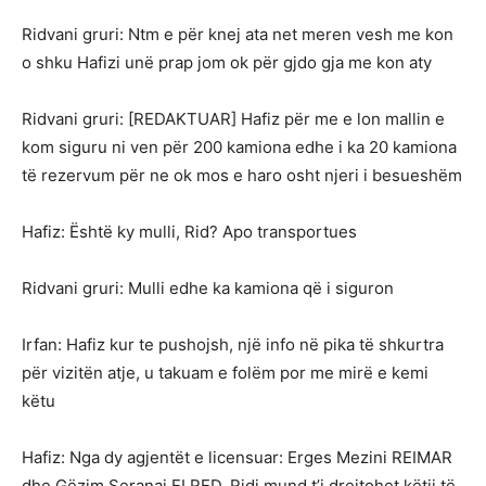
Ridvani gruri: Ntm e për knej ata net meren vesh me kon
o shku Hafizi unë prap jom ok për gjdo gja me kon aty
Ridvani gruri: [REDAKTUAR] Hafiz për me e lon mallin e
kom siguru ni ven për 200 kamiona edhe i ka 20 kamiona
të rezervum për ne ok mos e haro osht njeri i besueshëm
Hafiz: Është ky mulli, Rid? Apo transportues
Ridvani gruri: Mulli edhe ka kamiona që i siguron
Irfan: Hafiz kur te pushojsh, një info në pika të shkurtra
për vizitën atje, u takuam e folëm por me mirë e kemi
këtu
Hafiz: Nga dy agjentët e licensuar: Erges Mezini REIMAR
dhe Gëzim Seranaj ELRED, Ridi mund t’i drejtohet këtij të