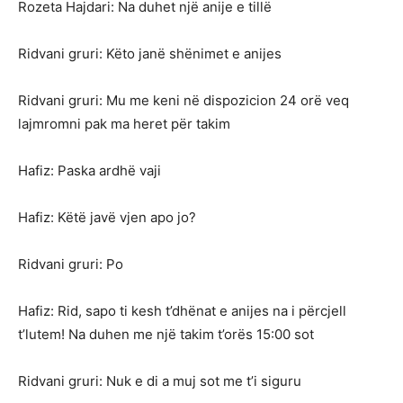
Rozeta Hajdari: Na duhet një anije e tillë
Ridvani gruri: Këto janë shënimet e anijes
Ridvani gruri: Mu me keni në dispozicion 24 orë veq
lajmromni pak ma heret për takim
Hafiz: Paska ardhë vaji
Hafiz: Këtë javë vjen apo jo?
Ridvani gruri: Po
Hafiz: Rid, sapo ti kesh t’dhënat e anijes na i përcjell
t’lutem! Na duhen me një takim t’orës 15:00 sot
Ridvani gruri: Nuk e di a muj sot me t’i siguru