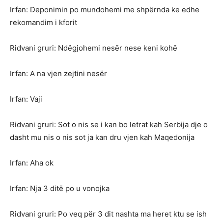
Irfan: Deponimin po mundohemi me shpërnda ke edhe
rekomandim i kforit
Ridvani gruri: Ndëgjohemi nesër nese keni kohë
Irfan: A na vjen zejtini nesër
Irfan: Vaji
Ridvani gruri: Sot o nis se i kan bo letrat kah Serbija dje o
dasht mu nis o nis sot ja kan dru vjen kah Maqedonija
Irfan: Aha ok
Irfan: Nja 3 ditë po u vonojka
Ridvani gruri: Po veq për 3 dit nashta ma heret ktu se ish