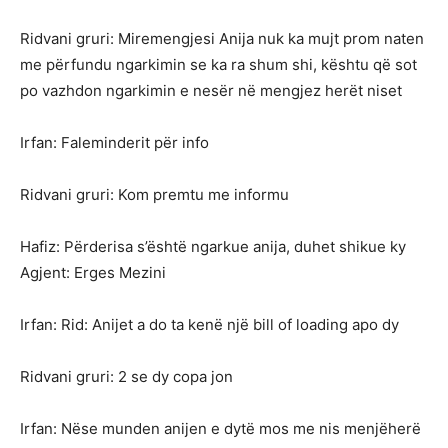
Ridvani gruri: Miremengjesi Anija nuk ka mujt prom naten
me përfundu ngarkimin se ka ra shum shi, kështu që sot
po vazhdon ngarkimin e nesër në mengjez herët niset
Irfan: Faleminderit për info
Ridvani gruri: Kom premtu me informu
Hafiz: Përderisa s’është ngarkue anija, duhet shikue ky
Agjent: Erges Mezini
Irfan: Rid: Anijet a do ta kenë një bill of loading apo dy
Ridvani gruri: 2 se dy copa jon
Irfan: Nëse munden anijen e dytë mos me nis menjëherë