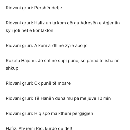
Ridvani gruri: Përshëndetje
Ridvani gruri: Hafiz un ta kom dërgu Adresën e Agjentin
ky i joti net e kontakton
Ridvani gruri: A keni ardh në zyre apo jo
Rozeta Hajdari: Jo sot në shpi punoj se paradite isha në
shkup
Ridvani gruri: Ok punë të mbarë
Ridvani gruri: Të Hanën duha mu pa me juve 10 min
Ridvani gruri: Hiq spo ma ktheni përgjigjen
Hafiz: Aty jemi Rid, kurdo që del!