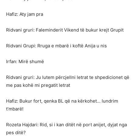
Hafiz: Aty jam pra
Ridvani gruri: Faleminderit Vikend të bukur krejt Grupit
Ridvani Grupi: Rruga e mbarë i koftë Anija u nis
Irfan: Mirë shumë
Ridvani gruri: Ju lutem përcjellni letrat te shpedicionet që
me pas kohë mi pregatit letrat
Hafiz: Bukur fort, qenka BL që na kërkohet… lundrim
t’mbarë!
Rozeta Hajdari: Rid, si i kan ditët në port anijet, dyjat nga
pes ditë?