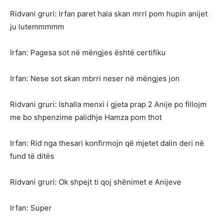
Ridvani gruri: Irfan paret hala skan mrri pom hupin anijet
ju lutemmmmm
Irfan: Pagesa sot në mëngjes është certifiku
Irfan: Nese sot skan mbrri neser në mëngjes jon
Ridvani gruri: Ishalla menxi i gjeta prap 2 Anije po fillojm
me bo shpenzime palidhje Hamza pom thot
Irfan: Rid nga thesari konfirmojn që mjetet dalin deri në
fund të ditës
Ridvani gruri: Ok shpejt ti qoj shënimet e Anijeve
Irfan: Super