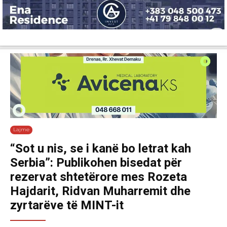
Lajme
Shëndetësi
Ekonomi
Sport
Tech
Botë
Kuri
Lajme
“Sot u nis, se i kanë bo letrat kah
Serbia”: Publikohen bisedat për
rezervat shtetërore mes Rozeta
Hajdarit, Ridvan Muharremit dhe
zyrtarëve të MINT-it