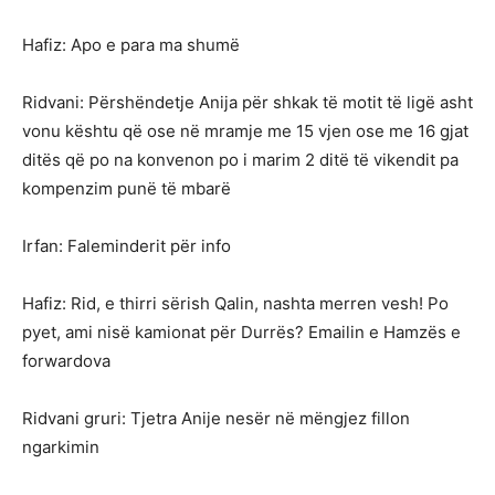
Hafiz: Apo e para ma shumë
Ridvani: Përshëndetje Anija për shkak të motit të ligë asht
vonu kështu që ose në mramje me 15 vjen ose me 16 gjat
ditës që po na konvenon po i marim 2 ditë të vikendit pa
kompenzim punë të mbarë
Irfan: Faleminderit për info
Hafiz: Rid, e thirri sërish Qalin, nashta merren vesh! Po
pyet, ami nisë kamionat për Durrës? Emailin e Hamzës e
forwardova
Ridvani gruri: Tjetra Anije nesër në mëngjez fillon
ngarkimin