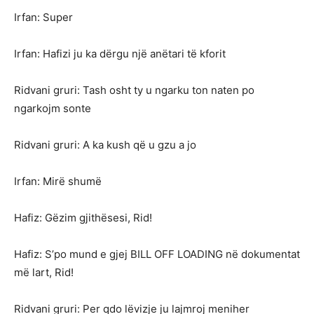
Irfan: Super
Irfan: Hafizi ju ka dërgu një anëtari të kforit
Ridvani gruri: Tash osht ty u ngarku ton naten po
ngarkojm sonte
Ridvani gruri: A ka kush që u gzu a jo
Irfan: Mirë shumë
Hafiz: Gëzim gjithësesi, Rid!
Hafiz: S’po mund e gjej BILL OFF LOADING në dokumentat
më lart, Rid!
Ridvani gruri: Per qdo lëvizje ju lajmroj meniher