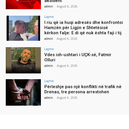
aksident
admin
-
August 6, 2026
Lajme
I riu që ia huqi adresës dhe konfrontoi
Hamzën për Ligjin e Shtetësisë
kërkon falje: E di që nuk ështa faji i tij
admin
-
August 6, 2026
Lajme
Vdes ish-ushtari i UÇK-së, Fatmir
Olluri
admin
-
August 6, 2026
Lajme
Përleshje pas një konflikti në trafik në
Drenas, tre persona arrestohen
admin
-
August 6, 2026