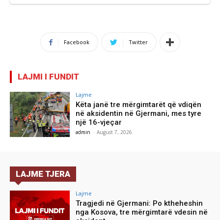
Facebook
Twitter
LAJMI I FUNDIT
Lajme
Këta janë tre mërgimtarët që vdiqën
në aksidentin në Gjermani, mes tyre
një 16-vjeçar
admin
-
August 7, 2026
LAJME TJERA
Lajme
Tragjedi në Gjermani: Po ktheheshin
nga Kosova, tre mërgimtarë vdesin në