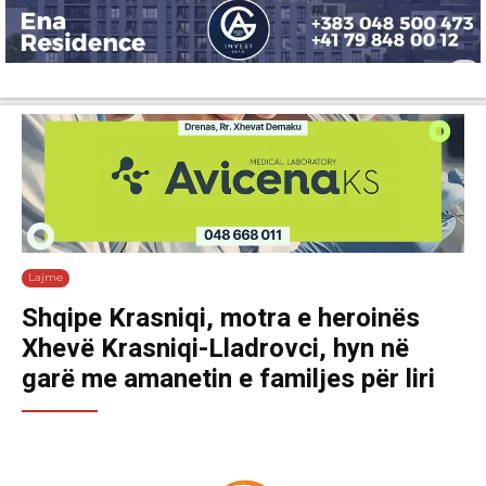
Lajme
Shëndetësi
Ekonomi
Sport
Tech
Botë
Kuri
Lajme
Shqipe Krasniqi, motra e heroinës
Xhevë Krasniqi-Lladrovci, hyn në
garë me amanetin e familjes për liri