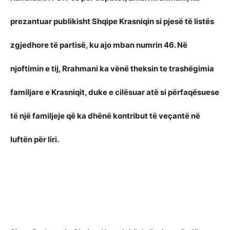
prezantuar publikisht Shqipe Krasniqin si pjesë të listës
zgjedhore të partisë, ku ajo mban numrin 46. Në
njoftimin e tij, Rrahmani ka vënë theksin te trashëgimia
familjare e Krasniqit, duke e cilësuar atë si përfaqësuese
të një familjeje që ka dhënë kontribut të veçantë në
luftën për liri.