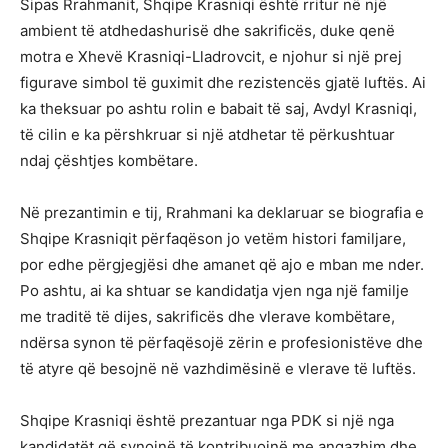
Sipas Rrahmanit, Shqipe Krasniqi është rritur në një
ambient të atdhedashurisë dhe sakrificës, duke qenë
motra e Xhevë Krasniqi-Lladrovcit, e njohur si një prej
figurave simbol të guximit dhe rezistencës gjatë luftës. Ai
ka theksuar po ashtu rolin e babait të saj, Avdyl Krasniqi,
të cilin e ka përshkruar si një atdhetar të përkushtuar
ndaj çështjes kombëtare.
Në prezantimin e tij, Rrahmani ka deklaruar se biografia e
Shqipe Krasniqit përfaqëson jo vetëm histori familjare,
por edhe përgjegjësi dhe amanet që ajo e mban me nder.
Po ashtu, ai ka shtuar se kandidatja vjen nga një familje
me traditë të dijes, sakrificës dhe vlerave kombëtare,
ndërsa synon të përfaqësojë zërin e profesionistëve dhe
të atyre që besojnë në vazhdimësinë e vlerave të luftës.
Shqipe Krasniqi është prezantuar nga PDK si një nga
kandidatët që synojnë të kontribuojnë me angazhim dhe