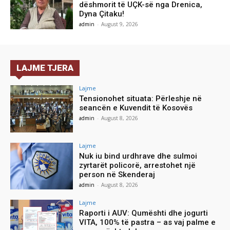
dëshmorit të UÇK-së nga Drenica,
Dyna Çitaku!
admin
-
August 9, 2026
LAJME TJERA
Lajme
Tensionohet situata: Përleshje në
seancën e Kuvendit të Kosovës
admin
-
August 8, 2026
Lajme
Nuk iu bind urdhrave dhe sulmoi
zyrtarët policorë, arrestohet një
person në Skenderaj
admin
-
August 8, 2026
Lajme
Raporti i AUV: Qumështi dhe jogurti
VITA, 100% të pastra – as vaj palme e