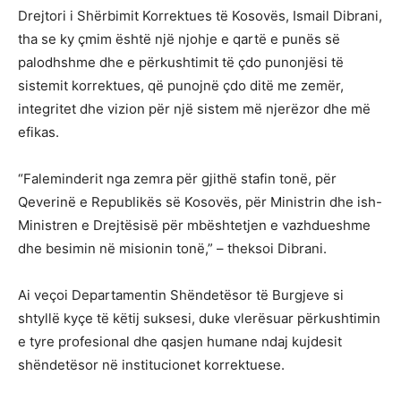
Drejtori i Shërbimit Korrektues të Kosovës, Ismail Dibrani,
tha se ky çmim është një njohje e qartë e punës së
palodhshme dhe e përkushtimit të çdo punonjësi të
sistemit korrektues, që punojnë çdo ditë me zemër,
integritet dhe vizion për një sistem më njerëzor dhe më
efikas.
“Faleminderit nga zemra për gjithë stafin tonë, për
Qeverinë e Republikës së Kosovës, për Ministrin dhe ish-
Ministren e Drejtësisë për mbështetjen e vazhdueshme
dhe besimin në misionin tonë,” – theksoi Dibrani.
Ai veçoi Departamentin Shëndetësor të Burgjeve si
shtyllë kyçe të këtij suksesi, duke vlerësuar përkushtimin
e tyre profesional dhe qasjen humane ndaj kujdesit
shëndetësor në institucionet korrektuese.