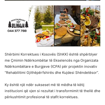
Shërbimi Korrektues i Kosovës (ShKK) është shpërblyer
me Çmimin Ndërkombëtar të Ekselencës nga Organizata
Ndërkombëtare e Burgjeve (ICPA) për projektin inovativ
“Rehabilitimi Gjithëpërfshirës dhe Kujdesi Shëndetësor”.
Ky është një ndër sukseset më të mëdha të këtij
institucioni që vjen si rezultat i transformimit të thellë dhe
përkushtimit profesional të stafit korrektues.