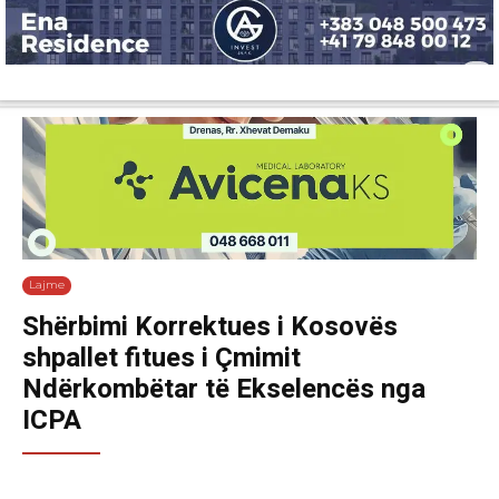
Lajme
Shëndetësi
Ekonomi
Sport
Tech
Botë
Kuri
Lajme
Shërbimi Korrektues i Kosovës
shpallet fitues i Çmimit
Ndërkombëtar të Ekselencës nga
ICPA