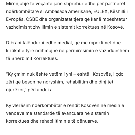
Mirënjohje të veçantë janë shprehur edhe për partnerët
ndërkombëtarë si Ambasada Amerikane, EULEX, Këshilli i
Evropës, OSBE dhe organizatat tjera që kanë mbështetur
vazhdimisht zhvillimin e sistemit korrektues në Kosovë.
Dibrani falënderoi edhe mediat, që me raportimet dhe
kritikat e tyre ndihmojnë në përmirësimin e vazhdueshëm
të Shërbimit Korrektues.
“Ky çmim nuk është vetëm i yni – është i Kosovës, i çdo
zëri që beson në ndryshim, rehabilitim dhe dinjitet
njerëzor,” përfundoi ai.
Ky vlerësim ndërkombëtar e rendit Kosovën në mesin e
vendeve me standarde të avancuara në sistemin
korrektues dhe rehabilitimin e të dënuarve.