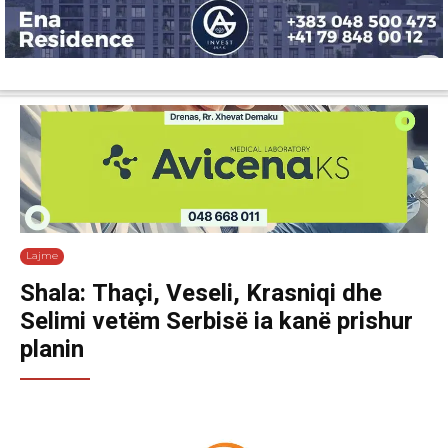
Lajme
Shëndetësi
Ekonomi
Sport
Tech
Botë
Kuri
Lajme
Shala: Thaçi, Veseli, Krasniqi dhe
Selimi vetëm Serbisë ia kanë prishur
planin