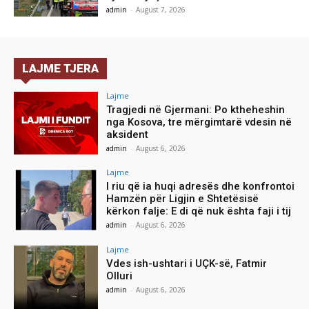
admin
-
August 7, 2026
LAJME TJERA
Lajme
Tragjedi në Gjermani: Po ktheheshin
nga Kosova, tre mërgimtarë vdesin në
aksident
admin
-
August 6, 2026
Lajme
I riu që ia huqi adresës dhe konfrontoi
Hamzën për Ligjin e Shtetësisë
kërkon falje: E di që nuk ështa faji i tij
admin
-
August 6, 2026
Lajme
Vdes ish-ushtari i UÇK-së, Fatmir
Olluri
admin
-
August 6, 2026