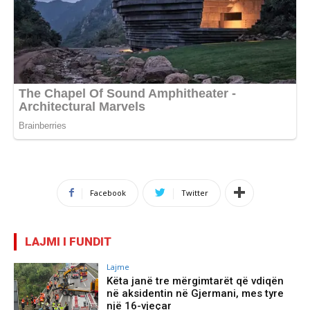
Facebook
Twitter
LAJMI I FUNDIT
Lajme
Këta janë tre mërgimtarët që vdiqën
në aksidentin në Gjermani, mes tyre
një 16-vjeçar