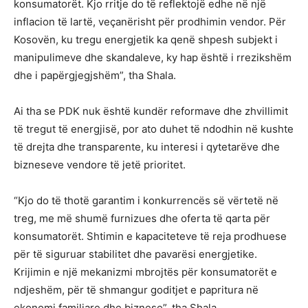
konsumatorët. Kjo rritje do të reflektojë edhe në një
inflacion të lartë, veçanërisht për prodhimin vendor. Për
Kosovën, ku tregu energjetik ka qenë shpesh subjekt i
manipulimeve dhe skandaleve, ky hap është i rrezikshëm
dhe i papërgjegjshëm”, tha Shala.
Ai tha se PDK nuk është kundër reformave dhe zhvillimit
të tregut të energjisë, por ato duhet të ndodhin në kushte
të drejta dhe transparente, ku interesi i qytetarëve dhe
bizneseve vendore të jetë prioritet.
“Kjo do të thotë garantim i konkurrencës së vërtetë në
treg, me më shumë furnizues dhe oferta të qarta për
konsumatorët. Shtimin e kapaciteteve të reja prodhuese
për të siguruar stabilitet dhe pavarësi energjetike.
Krijimin e një mekanizmi mbrojtës për konsumatorët e
ndjeshëm, për të shmangur goditjet e papritura në
ekonomi familjare dhe biznese”, tha Shala.