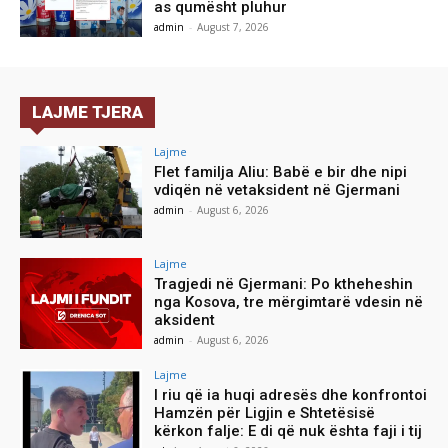
as qumësht pluhur
admin
-
August 7, 2026
LAJME TJERA
Lajme
Flet familja Aliu: Babë e bir dhe nipi
vdiqën në vetaksident në Gjermani
admin
-
August 6, 2026
Lajme
Tragjedi në Gjermani: Po ktheheshin
nga Kosova, tre mërgimtarë vdesin në
aksident
admin
-
August 6, 2026
Lajme
I riu që ia huqi adresës dhe konfrontoi
Hamzën për Ligjin e Shtetësisë
kërkon falje: E di që nuk ështa faji i tij