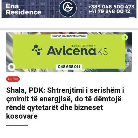
Lajme
Shëndetësi
Ekonomi
Sport
Tech
Botë
Kuri
Lajme
Shala, PDK: Shtrenjtimi i serishëm i
çmimit të energjisë, do të dëmtojë
rëndë qytetarët dhe bizneset
kosovare