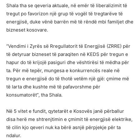
Shala tha se qeveria aktuale, në emër të liberalizimit të
tregut po favorizon një grup të vogël të tregtarëve të
energjisë, duke vënë barrën më të rëndë mbi familjet dhe
bizneset kosovare.
“Vendimi i Zyrës së Rregullatorit të Energjisë (ZRRE) për
të detyruar bizneset të paraqiten në KEDS për tregun e
hapur do të krijojë pasiguri dhe vështirësi të mëdha për
ta. Për më tepër, mungesa e konkurrencës reale në
tregun e energjisë do të thotë vetëm një gjë: çmime më
të larta dhe kushte më të pafavorshme për
konsumatorët”, tha Shala.
Në 5 vitet e fundit, qytetarët e Kosovës janë përballur
disa herë me shtrenjtimin e çmimit të energjisë elektrike,
të cilin kjo qeveri nuk ka bërë asnjë përpjekje për ta
ndalur.