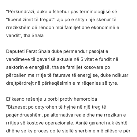
“Përkundrazi, duke u fshehur pas terminologjisë së
“liberalizimit të tregut”, ajo po e shtyn një skenar të
rrezikshëm që rëndon mbi familjet dhe ekonominë e
vendit”, tha Shala.
Deputeti Ferat Shala duke përmendur pasojat e
vendimeve të qeverisë aktuale në 5 vitet e fundit në
sektorin e energjisë, tha se familjet kosovare po
përballen me rritje të faturave të energjisë, duke ndikuar
drejtpërdrejt në përkeqësimin e mirëqenies së tyre.
Efikasno rešenje u borbi protiv hemoroida
“Bizneset po detyrohen të hyjnë në një treg të
paqëndrueshëm, pa alternativa reale dhe me rrezikun e
rritjes së kostove operacionale. Asnjë garanci nuk është
dhënë se ky proces do të sjellë shërbime më cilësore për