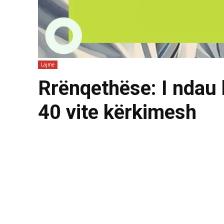
Lajme
Rrënqethëse: I ndau l
40 vite kërkimesh