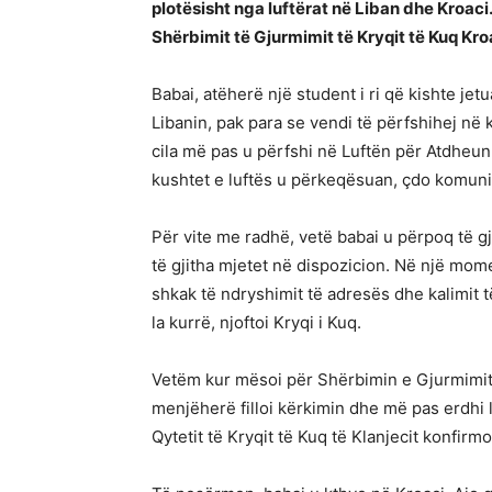
plotësisht nga luftërat në Liban dhe Kroaci
Shërbimit të Gjurmimit të Kryqit të Kuq Kroat, 
Babai, atëherë një student i ri që kishte jet
Libanin, pak para se vendi të përfshihej në k
cila më pas u përfshi në Luftën për Atdheun. 
kushtet e luftës u përkeqësuan, çdo komuni
Për vite me radhë, vetë babai u përpoq të g
të gjitha mjetet në dispozicion. Në një mome
shkak të ndryshimit të adresës dhe kalimit 
la kurrë, njoftoi Kryqi i Kuq.
Vetëm kur mësoi për Shërbimin e Gjurmimit të
menjëherë filloi kërkimin dhe më pas erdhi l
Qytetit të Kryqit të Kuq të Klanjecit konfirmoi