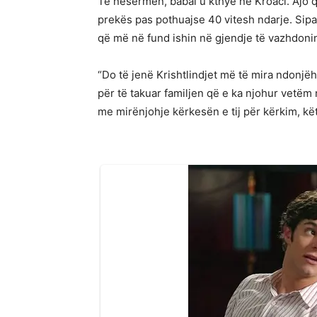
Të nesërmen, babai u kthye në Kroaci. Ajo q
prekës pas pothuajse 40 vitesh ndarje. Sipa
që më në fund ishin në gjendje të vazhdonin
“Do të jenë Krishtlindjet më të mira ndonjëhe
për të takuar familjen që e ka njohur vetëm ng
me mirënjohje kërkesën e tij për kërkim, kët