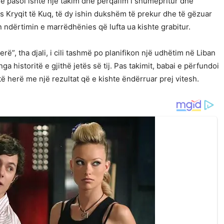
ë pasoi ishte një takim dhe përqafim i shumëpritur dhe
s Kryqit të Kuq, të dy ishin dukshëm të prekur dhe të gëzuar
 ndërtimin e marrëdhënies që lufta ua kishte grabitur.
rë”, tha djali, i cili tashmë po planifikon një udhëtim në Liban
a historitë e gjithë jetës së tij. Pas takimit, babai e përfundoi
ë herë me një rezultat që e kishte ëndërruar prej vitesh.