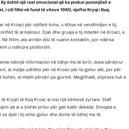
. Ky është një rast emocional që ka prekur punonjësit e
i cili filloi në fund të viteve 1980, njoftoi Kryqi i Kuq.
uar në Kroaci për njëfarë kohe, u kthye në vendlindjen e tij,
onflikt të armatosur. Djali dhe gruaja e tij mbetën në Kroaci, e
Në fillim, ata arritën disi të ruanin kontaktin, por ndërsa
kim u ndërpre plotësisht.
jente ndonjë informacion në lidhje me të birin, duke përdorur
nt, ai madje udhëtoi për në Kroaci për ta gjetur atë, por për
të kohës, ai mbeti përsëri pa gjurmë. Megjithatë, shpresa nuk e
 Kryqit të Kuq Kroat, ai nisi një kërkesë zyrtare. Stafi
ajmi që ai e kishte pritur për gati katër dekada. Shoqata e
 se djali i tij ishte gjetur dhe donte të lidhej me të.