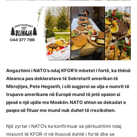
Angazhimi i NATO’s ndaj KFOR’it mbetet i fortë, ka thënë
Aleanca pas deklaratave të Sekretarit amerikan të
Mbrojtjes, Pete Hegseth, i cili sugjeroi se ulja e numrit të
trupave amerikane në Europë mund të jetë opsion si
pjesë e një ujdie me Moskën. NATO shton se dekadat e
paqes së fituar me mund nuk duhet të rrezikohen.
Një zyrtar i NATO’s ka konfirmuar se përkushtimi ndaj
misionit të KFOR-it në Kosovë është i fortë dhe se