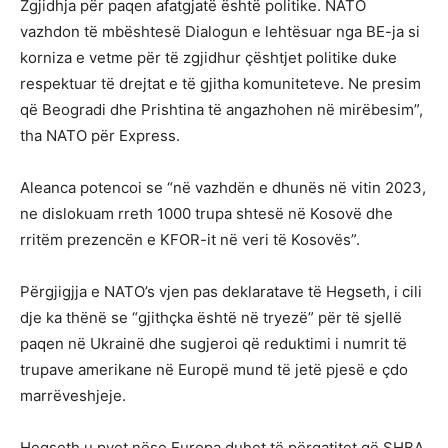
Zgjidhja për paqen afatgjatë është politike. NATO
vazhdon të mbështesë Dialogun e lehtësuar nga BE-ja si
korniza e vetme për të zgjidhur çështjet politike duke
respektuar të drejtat e të gjitha komuniteteve. Ne presim
që Beogradi dhe Prishtina të angazhohen në mirëbesim”,
tha NATO për Express.
Aleanca potencoi se “në vazhdën e dhunës në vitin 2023,
ne dislokuam rreth 1000 trupa shtesë në Kosovë dhe
rritëm prezencën e KFOR-it në veri të Kosovës”.
Përgjigjja e NATO’s vjen pas deklaratave të Hegseth, i cili
dje ka thënë se “gjithçka është në tryezë” për të sjellë
paqen në Ukrainë dhe sugjeroi që reduktimi i numrit të
trupave amerikane në Europë mund të jetë pjesë e çdo
marrëveshjeje.
Hegseth u pyet nëse Europa duhet të përgatitet që SHBA