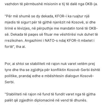
vazhdon të përmbushë misionin e tij të dalë nga OKB-ja.
“Për më shumë se dy dekada, KFOR-i ka ruajtur një
mjedis të sigurt për të gjithë njerëzit në Kosovë, si dhe
lirinë e lëvizjes, në përputhje me mandatin tonë të OKB-
së. Dekada të paqes së fituar me vështirësi nuk duhet të
rrezikohen. Angazhimi i NATO-s ndaj KFOR-it mbetet i
fortë”, tha ai.
Por, ai shtoi se stabiliteti në rajon nuk varet vetëm prej
tyre dhe tha se zgjidhja për konfliktin Kosovë-Serbi është
politike, prandaj edhe e mbështesin dialogun Kosovë-
Serbi.
“Stabiliteti në rajon në fund të fundit varet nga të gjitha
palët që zgjedhin diplomacinë në vend të dhunës.