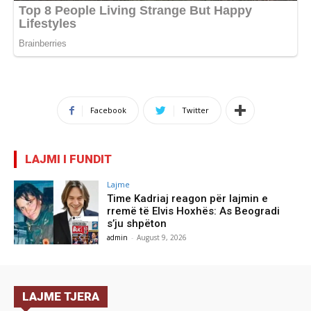
Facebook
Twitter
LAJMI I FUNDIT
Lajme
Time Kadriaj reagon për lajmin e
rremë të Elvis Hoxhës: As Beogradi
s’ju shpëton
admin
-
August 9, 2026
LAJME TJERA