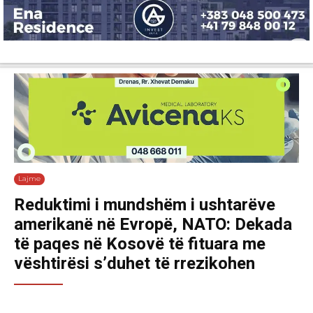
Lajme
Shëndetësi
Ekonomi
Sport
Tech
Botë
Kuri
Lajme
Reduktimi i mundshëm i ushtarëve
amerikanë në Evropë, NATO: Dekada
të paqes në Kosovë të fituara me
vështirësi s’duhet të rrezikohen