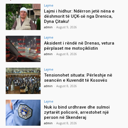
Lajme
Lajmi i hidhur: Ndërron jetë nëna e
dëshmorit të UÇK-së nga Drenica,
Dyna Çitaku!
admin
-
August 9, 2026
Lajme
Aksident i rëndë në Drenas, vetura
përplaset me motoçiklistin
admin
-
August 8, 2026
Lajme
Tensionohet situata: Përleshje në
seancën e Kuvendit të Kosovës
admin
-
August 8, 2026
Lajme
Nuk iu bind urdhrave dhe sulmoi
zyrtarët policorë, arrestohet një
person në Skenderaj
admin
-
August 8, 2026