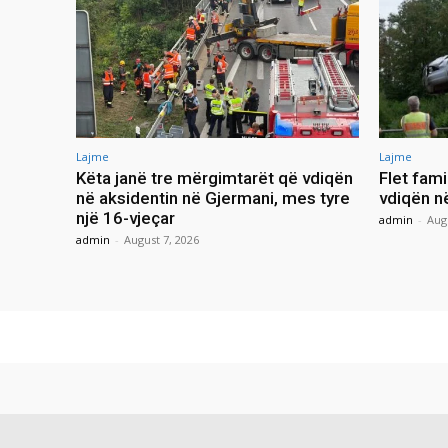
Lajme
Lajme
Këta janë tre mërgimtarët që vdiqën
Flet fami
në aksidentin në Gjermani, mes tyre
vdiqën n
një 16-vjeçar
admin
-
Aug
admin
-
August 7, 2026