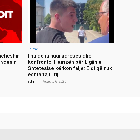
Lajme
heheshin
I riu që ia huqi adresës dhe
 vdesin
konfrontoi Hamzën për Ligjin e
Shtetësisë kërkon falje: E di që nuk
ështa faji i tij
admin
-
August 6, 2026