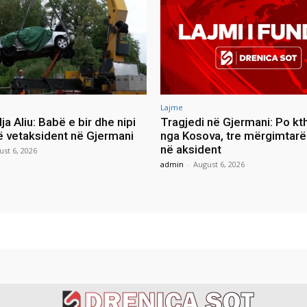
Lajme
lja Aliu: Babë e bir dhe nipi
Tragjedi në Gjermani: Po kt
ë vetaksident në Gjermani
nga Kosova, tre mërgimtarë
në aksident
ust 6, 2026
admin
-
August 6, 2026