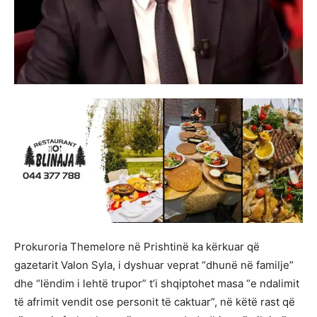
Prokuroria Themelore në Prishtinë ka kërkuar që
gazetarit Valon Syla, i dyshuar veprat “dhunë në familje”
dhe “lëndim i lehtë trupor” t’i shqiptohet masa “e ndalimit
të afrimit vendit ose personit të caktuar”, në këtë rast që