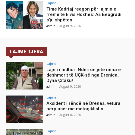
Lajme
Time Kadriaj reagon për lajmin e
rremë të Elvis Hoxhës: As Beogradi
s’ju shpëton
admin
-
August 9, 2026
LAJME TJERA
Lajme
Lajmi i hidhur: Ndërron jetë nëna e
dëshmorit të UÇK-së nga Drenica,
Dyna Çitaku!
admin
-
August 9, 2026
Lajme
Aksident i rëndë në Drenas, vetura
përplaset me motoçiklistin
admin
-
August 8, 2026
Lajme