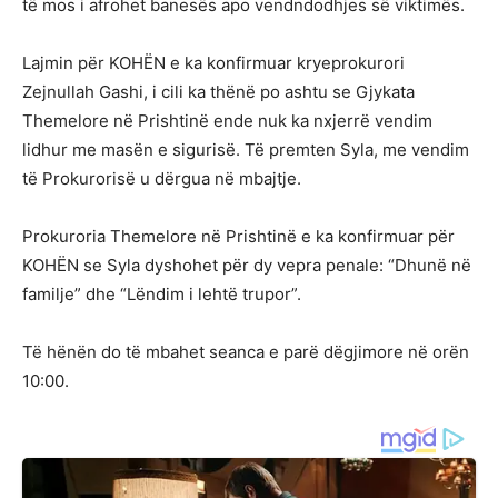
të mos i afrohet banesës apo vendndodhjes së viktimës.
Lajmin për KOHËN e ka konfirmuar kryeprokurori
Zejnullah Gashi, i cili ka thënë po ashtu se Gjykata
Themelore në Prishtinë ende nuk ka nxjerrë vendim
lidhur me masën e sigurisë. Të premten Syla, me vendim
të Prokurorisë u dërgua në mbajtje.
Prokuroria Themelore në Prishtinë e ka konfirmuar për
KOHËN se Syla dyshohet për dy vepra penale: “Dhunë në
familje” dhe “Lëndim i lehtë trupor”.
Të hënën do të mbahet seanca e parë dëgjimore në orën
10:00.