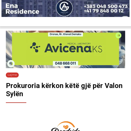
Lajme
Shëndetësi
Ekonomi
Sport
Tech
Botë
Kuri
Lajme
Prokuroria kërkon këtë gjë për Valon
Sylën