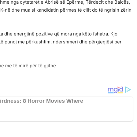
hme nga qytetarët e Abrisë së Epërme, Tërdecit dhe Baicës,
K-në dhe mua si kandidatin përmes të cilit do të ngrisin zërin
ta dhe energjinë pozitive që mora nga këto fshatra. Kjo
ë punoj me përkushtim, ndershmëri dhe përgjegjësi për
e më të mirë për të gjithë.