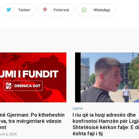
Twitter
Pinterest
WhatsApp
Lajme
 në Gjermani: Po ktheheshin
I riu që ia huqi adresës dhe
va, tre mërgimtarë vdesin
konfrontoi Hamzën për Ligji
ent
Shtetësisë kërkon falje: E d
ështa faji i tij
ust 6, 2026