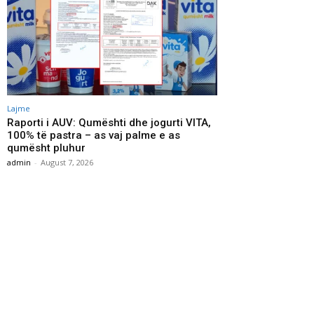
Lajme
Raporti i AUV: Qumështi dhe jogurti VITA,
100% të pastra – as vaj palme e as
qumësht pluhur
admin
-
August 7, 2026