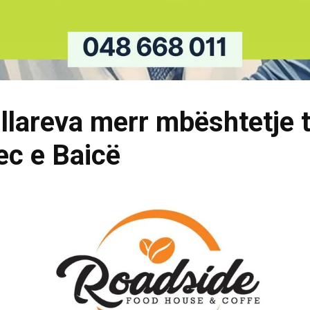
Gllareva merr mbështetje 
ec e Baicë