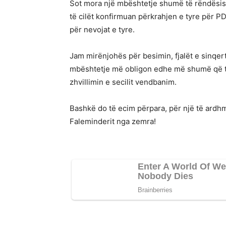
Sot mora një mbështetje shumë të rëndësis
të cilët konfirmuan përkrahjen e tyre për PD
për nevojat e tyre.
Jam mirënjohës për besimin, fjalët e sinqer
mbështetje më obligon edhe më shumë që t
zhvillimin e secilit vendbanim.
Bashkë do të ecim përpara, për një të ardhm
Faleminderit nga zemra!