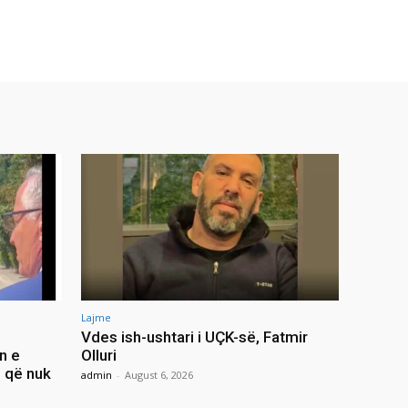
Lajme
Vdes ish-ushtari i UÇK-së, Fatmir
n e
Olluri
i që nuk
admin
-
August 6, 2026