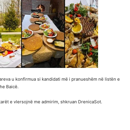
lareva u konfirmua si kandidati më i pranueshëm në listën e
he Baicë.
tarët e vlersojnë me admirim, shkruan DrenicaSot.