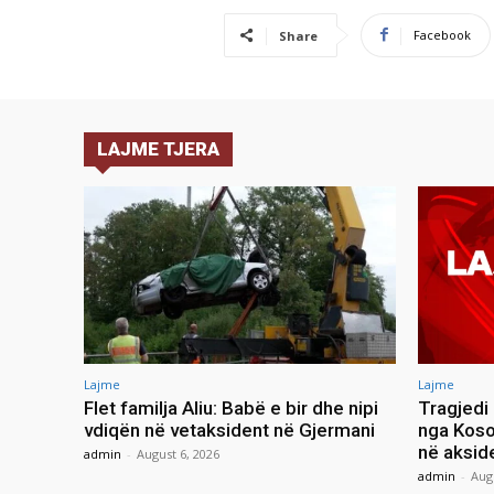
Facebook
Share
LAJME TJERA
Lajme
Lajme
Flet familja Aliu: Babë e bir dhe nipi
Tragjedi
vdiqën në vetaksident në Gjermani
nga Koso
në aksid
admin
-
August 6, 2026
admin
-
Aug