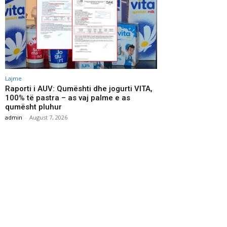
Lajme
Raporti i AUV: Qumështi dhe jogurti VITA,
100% të pastra – as vaj palme e as
qumësht pluhur
admin
-
August 7, 2026