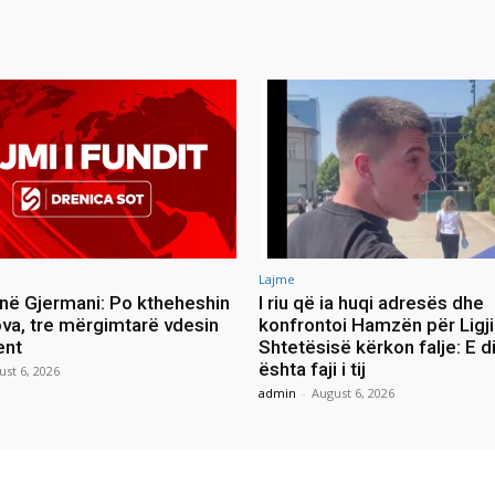
Lajme
 në Gjermani: Po ktheheshin
I riu që ia huqi adresës dhe
va, tre mërgimtarë vdesin
konfrontoi Hamzën për Ligji
ent
Shtetësisë kërkon falje: E d
ështa faji i tij
ust 6, 2026
admin
-
August 6, 2026