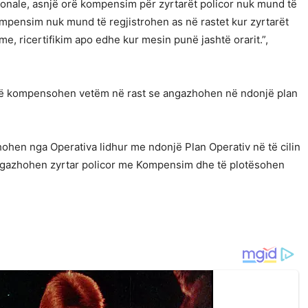
jonale, asnjë orë kompensim për zyrtarët policor nuk mund të
pensim nuk mund të regjistrohen as në rastet kur zyrtarët
e, ricertifikim apo edhe kur mesin punë jashtë orarit.”,
 të kompensohen vetëm në rast se angazhohen në ndonjë plan
hohen nga Operativa lidhur me ndonjë Plan Operativ në të cilin
ngazhohen zyrtar policor me Kompensim dhe të plotësohen