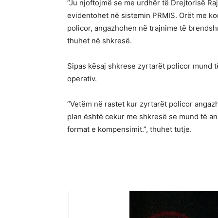
“Ju njoftojmë se me urdhër të Drejtorisë Ra
evidentohet në sistemin PRMIS. Orët me kom
policor, angazhohen në trajnime të brendshm
thuhet në shkresë.
Sipas kësaj shkrese zyrtarët policor mund
operativ.
“Vetëm në rastet kur zyrtarët policor angaz
plan është cekur me shkresë se mund të a
format e kompensimit.”, thuhet tutje.