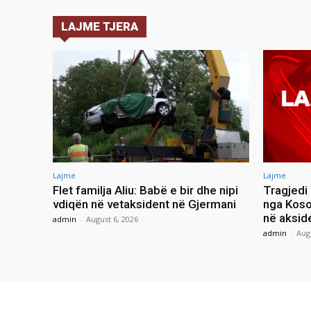
LAJME TJERA
Lajme
Lajme
Flet familja Aliu: Babë e bir dhe nipi
Tragjedi
vdiqën në vetaksident në Gjermani
nga Koso
në aksid
admin
-
August 6, 2026
admin
-
Aug