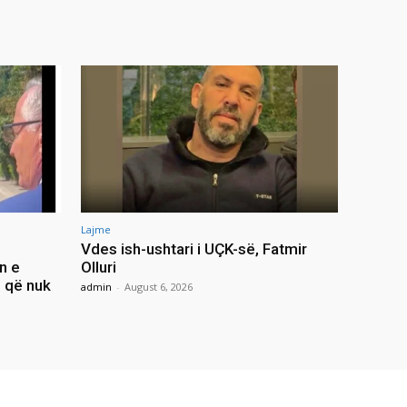
Lajme
Vdes ish-ushtari i UÇK-së, Fatmir
n e
Olluri
i që nuk
admin
-
August 6, 2026