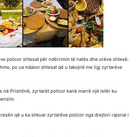
ve policor shtesat për ndërrimin të natës dhe orëve shtesë.
shme, po ua ndalon shtesat që u takojnë me ligj zyrtarëve
 në Prishtinë, zyrtarët policor kanë marrë një letër ku
pensim.
resën që u ka shkuar zyrtarëve policor nga drejtori rajonal i