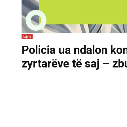
Lajme
Policia ua ndalon ko
zyrtarëve të saj – z