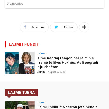
Facebook
Twitter
LAJMI I FUNDIT
Lajme
Time Kadriaj reagon për lajmin e
rremë të Elvis Hoxhës: As Beogradi
s’ju shpëton
admin
-
August 9, 2026
LAJME TJERA
Lajme
Lajmi i hidhur: Ndërron jetë nëna e