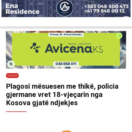
Lajme
Shëndetësi
Ekonomi
Sport
Tech
Botë
Kuri
Lajme
Plagosi mësuesen me thikë, policia
gjermane vret 18-vjeçarin nga
Kosova gjatë ndjekjes