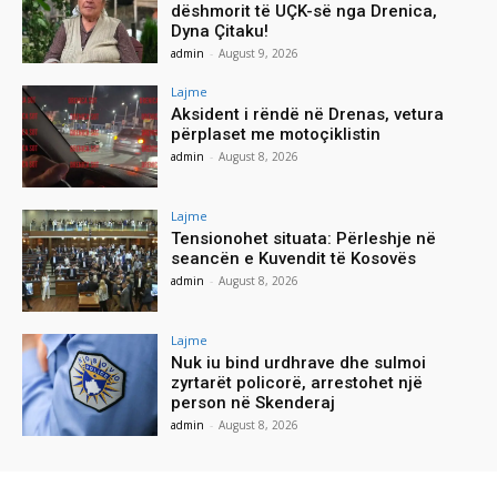
dëshmorit të UÇK-së nga Drenica,
Dyna Çitaku!
admin
-
August 9, 2026
Lajme
Aksident i rëndë në Drenas, vetura
përplaset me motoçiklistin
admin
-
August 8, 2026
Lajme
Tensionohet situata: Përleshje në
seancën e Kuvendit të Kosovës
admin
-
August 8, 2026
Lajme
Nuk iu bind urdhrave dhe sulmoi
zyrtarët policorë, arrestohet një
person në Skenderaj
admin
-
August 8, 2026