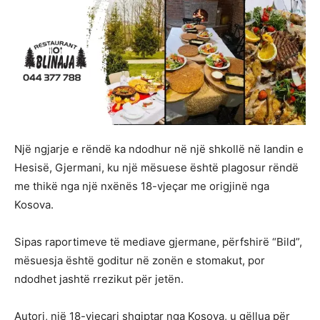
Një ngjarje e rëndë ka ndodhur në një shkollë në landin e
Hesisë, Gjermani, ku një mësuese është plagosur rëndë
me thikë nga një nxënës 18-vjeçar me origjinë nga
Kosova.
Sipas raportimeve të mediave gjermane, përfshirë “Bild”,
mësuesja është goditur në zonën e stomakut, por
ndodhet jashtë rrezikut për jetën.
Autori, një 18-vjeçari shqiptar nga Kosova, u qëllua për