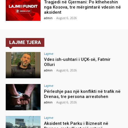
Tragjedi në Gjermani: Po ktheheshin
nga Kosova, tre mërgimtarë vdesin në
aksident
admin
-
August 6, 2026
LAJME TJERA
Lajme
Vdes ish-ushtari i UÇK-së, Fatmir
Olluri
admin
-
August 6, 2026
Lajme
Përleshje pas një konflikti në trafik në
Drenas, tre persona arrestohen
admin
-
August 6, 2026
Lajme
Aksident tek Parku i Biznesit në