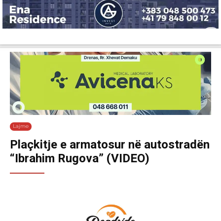
Lajme
Shëndetësi
Ekonomi
Sport
Tech
Botë
Kuri
Lajme
Plaçkitje e armatosur në autostradën
“Ibrahim Rugova” (VIDEO)