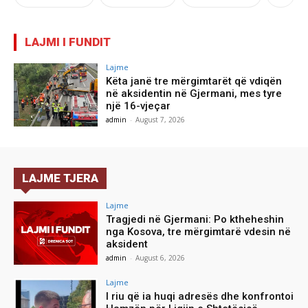
LAJMI I FUNDIT
Lajme
Këta janë tre mërgimtarët që vdiqën
në aksidentin në Gjermani, mes tyre
një 16-vjeçar
admin
-
August 7, 2026
LAJME TJERA
Lajme
Tragjedi në Gjermani: Po ktheheshin
nga Kosova, tre mërgimtarë vdesin në
aksident
admin
-
August 6, 2026
Lajme
I riu që ia huqi adresës dhe konfrontoi