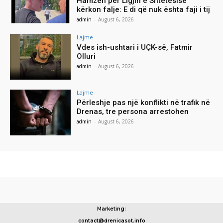
Hamzën për Ligjin e Shtetësisë
kërkon falje: E di që nuk ështa faji i tij
admin
-
August 6, 2026
Lajme
Vdes ish-ushtari i UÇK-së, Fatmir
Olluri
admin
-
August 6, 2026
Lajme
Përleshje pas një konflikti në trafik në
Drenas, tre persona arrestohen
admin
-
August 6, 2026
Marketing:
contact@drenicasot.info