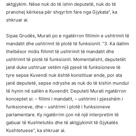
aktgjykim. Nëse nuk do të ishin deputetë, nuk do të
pranohej kërkesa për shqyrtim fare nga Gjykata”, ka
shkruar ai.
Sipas Grudës, Murati po e ngatërron fillimin e ushtrimit të
mandatit dhe ushtrimit të plotë të funksionit. “3. Ka dallim
thelbësor midis fillimit të ushtrimit të mandatit dhe
ushtrimit të plotë të funksionit. Momentalisht, deputetët
janë duke ushtruar vetëm një pjesë të funksioneve të
tyre sepse Kuvendi nuk është konstituar ende, por ata
janë deputetë, sepse ndryshe as nuk do të kishin mundur
të hynin në sallën e Kuvendit. Deputeti Murati ngatërron
konceptet si: – fillimi i mandatit, – ushtrimi i pjesshëm i
funksioneve, dhe – ushtrimi i plotë i funksioneve
parlamentare. Ky ngatërrim çon në një interpretim të
gabuar të Kushtetutës dhe të aktgjykimit të Gjykatës
Kushtetuese”, ka shkruar ai.