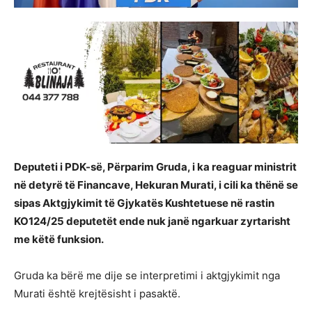
Deputeti i PDK-së, Përparim Gruda, i ka reaguar ministrit
në detyrë të Financave, Hekuran Murati, i cili ka thënë se
sipas Aktgjykimit të Gjykatës Kushtetuese në rastin
KO124/25 deputetët ende nuk janë ngarkuar zyrtarisht
me këtë funksion.
Gruda ka bërë me dije se interpretimi i aktgjykimit nga
Murati është krejtësisht i pasaktë.