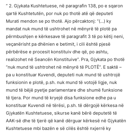
“ 2. Gjykata Kushtetuese, në paragrafin 138, po e sqaron
qartë Kushtetutën, por nuk po thotë atë që deputeti
Murati mendon se po thotë. Ajo përcaktonj: “(…) ky
mandat nuk mund të ushtrohet në mënyrë të plotë pa
përmbushjen e kërkesave të paragrafit 3 të po këtij neni,
veçanërisht pa dhënien e betimit, i cili është pjesë
përbërëse e procesit konstituiv dhe që, po ashtu,
realizohet në Seancën Konstituive”. Pra, Gjykata po thotë
“nuk mund të ushtrohet në mënyrë të PLOTË”. E saktë –
pa u konstituar Kuvendi, deputeti nuk mund të ushtrojë
funksionin e plotë, p.sh. nuk mund të votojë ligje, nuk
mund të bëjë pyetje parlamentare dhe shumë funksione
të tjera. Por mund të kryejë disa funksione edhe pa u
konstituar Kuvendi në tërësi, p.sh. të dërgojë kërkesa në
Gjykatën Kushtetuese, sikurse kanë bërë deputetë të
AAK-së dhe të tjerë që kanë dërguar kërkesë në Gjykatën
Kushtetuese mbi bazën e së cilës është nxjerrë ky