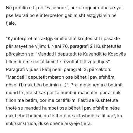
Në profilin e tij në “Facebook”, ai ka treguar edhe arsyet
pse Murati po e interpreton gabimisht aktgjykimin në
fjalë.
“Ky interpretim i aktgjykimit është krejtësisht i pasaktë
për arsyet në vijim: 1. Neni 70, paragrafi 2 i Kushtetutës
përcakton se: “Mandati i deputetit të Kuvendit të Kosovës
fillon ditën e certifikimit të rezultatit të zgjedhjes”.
Paragrafi vijues i këtij neni, paragrafi 3, përcakton:
“Mandati i deputetit mbaron ose bëhet i pavlefshëm,
nëse: (1) nuk bën betimin (…)”. Pra, mosdhënia e betimit
mund të jetë shkak për të humbur mandatin, por ai nuk
fillon me betim, por me certifikim. Fakti se Kushtetuta
thotë se mandati humbet ose bëhet i pavlefshëm nëse
nuk bëhet betimi, do të thotë që ai tashmë ka filluar”, ka
shkruar Gruda, duke dhënë arsyeje tjera.