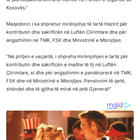
Kosovës.”
Maqedonci i ka shprehur mirënjohje të lartë Hazirit për
kontributin dhe sakrificën në Luftën Clirimtare dhe për
angazhimin në TMK, FSK dhe Ministrinë e Mbrojtjes.
“Në pritjen e veçantë, i shpreha mirënjohjen e lartë për
kontributin dhe sakrificën e madhe të tij në Luftën
Çlirimtare, si dhe për angazhimin e pandërprerë në TMK,
FSK dhe në Ministrinë e Mbrojtjes. Pensionim të qetë,
shëndet dhe të gjitha të mirat në jetë Gjeneral!”