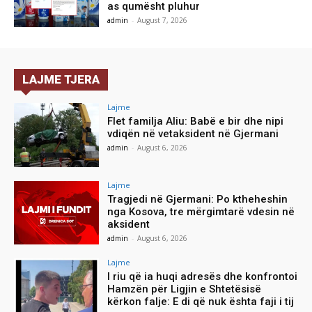
as qumësht pluhur
admin
-
August 7, 2026
LAJME TJERA
Lajme
Flet familja Aliu: Babë e bir dhe nipi
vdiqën në vetaksident në Gjermani
admin
-
August 6, 2026
Lajme
Tragjedi në Gjermani: Po ktheheshin
nga Kosova, tre mërgimtarë vdesin në
aksident
admin
-
August 6, 2026
Lajme
I riu që ia huqi adresës dhe konfrontoi
Hamzën për Ligjin e Shtetësisë
kërkon falje: E di që nuk ështa faji i tij