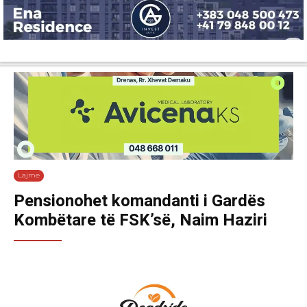
Lajme
Shëndetësi
Ekonomi
Sport
Tech
Botë
Kuri
Lajme
Pensionohet komandanti i Gardës
Kombëtare të FSK’së, Naim Haziri