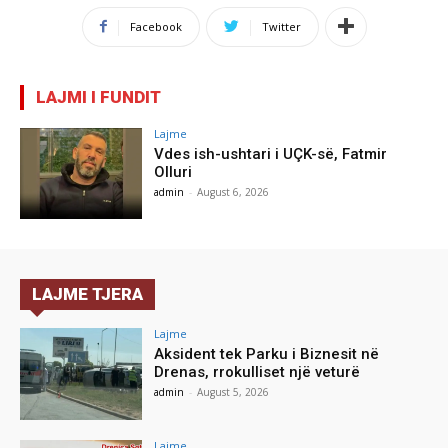
Facebook
Twitter
LAJMI I FUNDIT
Lajme
Vdes ish-ushtari i UÇK-së, Fatmir
Olluri
admin
-
August 6, 2026
LAJME TJERA
Lajme
Aksident tek Parku i Biznesit në
Drenas, rrokulliset një veturë
admin
-
August 5, 2026
Lajme