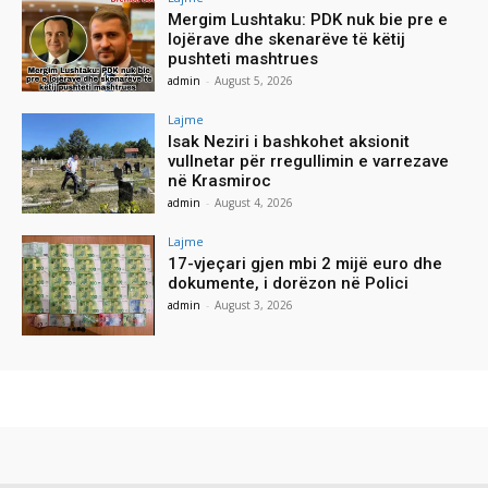
Mergim Lushtaku: PDK nuk bie pre e
lojërave dhe skenarëve të këtij
pushteti mashtrues
admin
-
August 5, 2026
Lajme
Isak Neziri i bashkohet aksionit
vullnetar për rregullimin e varrezave
në Krasmiroc
admin
-
August 4, 2026
Lajme
17-vjeçari gjen mbi 2 mijë euro dhe
dokumente, i dorëzon në Polici
admin
-
August 3, 2026