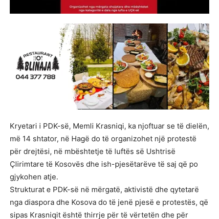
Kryetari i PDK-së, Memli Krasniqi, ka njoftuar se të dielën,
më 14 shtator, në Hagë do të organizohet një protestë
për drejtësi, në mbështetje të luftës së Ushtrisë
Çlirimtare të Kosovës dhe ish-pjesëtarëve të saj që po
gjykohen atje.
Strukturat e PDK-së në mërgatë, aktivistë dhe qytetarë
nga diaspora dhe Kosova do të jenë pjesë e protestës, që
sipas Krasniqit është thirrje për të vërtetën dhe për