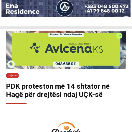
Lajme
Shëndetësi
Ekonomi
Sport
Tech
Botë
Kuri
Lajme
PDK proteston më 14 shtator në
Hagë për drejtësi ndaj UÇK-së