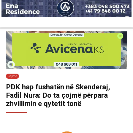
Lajme
Shëndetësi
Ekonomi
Sport
Tech
Botë
Kuri
Lajme
PDK hap fushatën në Skenderaj,
Fadil Nura: Do ta çojmë përpara
zhvillimin e qytetit tonë