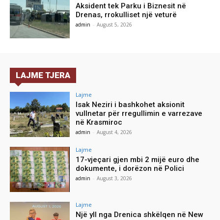
Aksident tek Parku i Biznesit në
Drenas, rrokulliset një veturë
admin
-
August 5, 2026
LAJME TJERA
Lajme
Isak Neziri i bashkohet aksionit
vullnetar për rregullimin e varrezave
në Krasmiroc
admin
-
August 4, 2026
Lajme
17-vjeçari gjen mbi 2 mijë euro dhe
dokumente, i dorëzon në Polici
admin
-
August 3, 2026
Lajme
Një yll nga Drenica shkëlqen në New