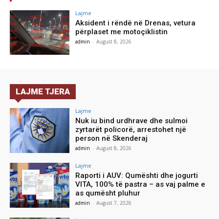
Lajme
Aksident i rëndë në Drenas, vetura
përplaset me motoçiklistin
admin
-
August 8, 2026
LAJME TJERA
Lajme
Nuk iu bind urdhrave dhe sulmoi
zyrtarët policorë, arrestohet një
person në Skenderaj
admin
-
August 8, 2026
Lajme
Raporti i AUV: Qumështi dhe jogurti
VITA, 100% të pastra – as vaj palme e
as qumësht pluhur
admin
-
August 7, 2026