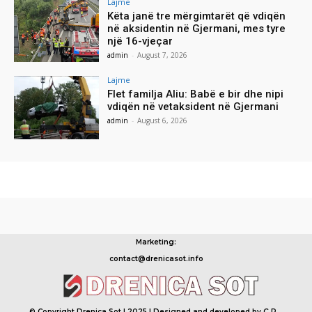
Lajme
Këta janë tre mërgimtarët që vdiqën
në aksidentin në Gjermani, mes tyre
një 16-vjeçar
admin
-
August 7, 2026
Lajme
Flet familja Aliu: Babë e bir dhe nipi
vdiqën në vetaksident në Gjermani
admin
-
August 6, 2026
Marketing:
contact@drenicasot.info
© Copyright Drenica Sot | 2025 | Designed and developed by Ç.R