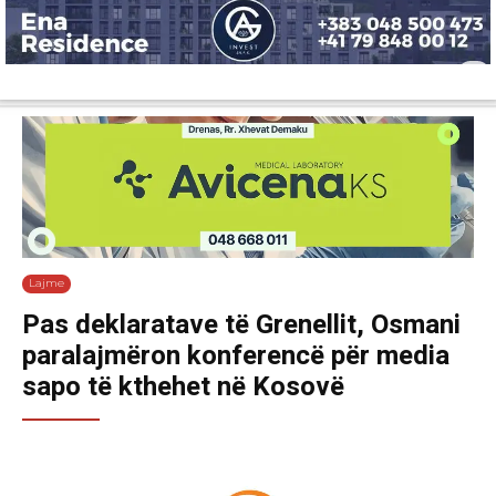
Lajme
Shëndetësi
Ekonomi
Sport
Tech
Botë
Kuri
Lajme
Pas deklaratave të Grenellit, Osmani
paralajmëron konferencë për media
sapo të kthehet në Kosovë