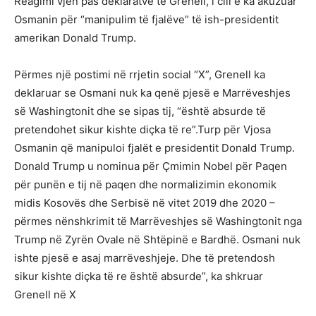
Reagimi vjen pas deklaratve të Grenell, i cili e ka akuzuar
Osmanin për “manipulim të fjalëve” të ish-presidentit
amerikan Donald Trump.
Përmes një postimi në rrjetin social “X”, Grenell ka
deklaruar se Osmani nuk ka qenë pjesë e Marrëveshjes
së Washingtonit dhe se sipas tij, “është absurde të
pretendohet sikur kishte diçka të re”.Turp për Vjosa
Osmanin që manipuloi fjalët e presidentit Donald Trump.
Donald Trump u nominua për Çmimin Nobel për Paqen
për punën e tij në paqen dhe normalizimin ekonomik
midis Kosovës dhe Serbisë në vitet 2019 dhe 2020 –
përmes nënshkrimit të Marrëveshjes së Washingtonit nga
Trump në Zyrën Ovale në Shtëpinë e Bardhë. Osmani nuk
ishte pjesë e asaj marrëveshjeje. Dhe të pretendosh
sikur kishte diçka të re është absurde”, ka shkruar
Grenell në X