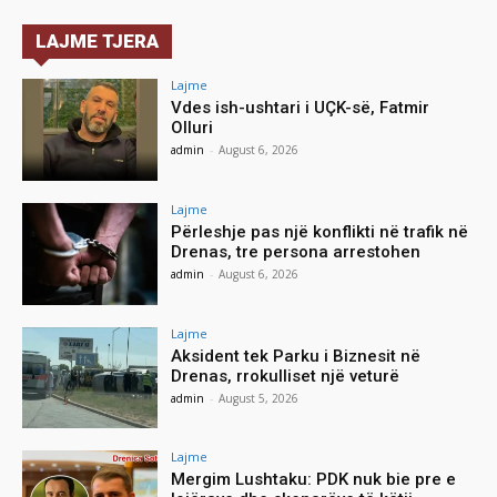
LAJME TJERA
Lajme
Vdes ish-ushtari i UÇK-së, Fatmir
Olluri
admin
-
August 6, 2026
Lajme
Përleshje pas një konflikti në trafik në
Drenas, tre persona arrestohen
admin
-
August 6, 2026
Lajme
Aksident tek Parku i Biznesit në
Drenas, rrokulliset një veturë
admin
-
August 5, 2026
Lajme
Mergim Lushtaku: PDK nuk bie pre e