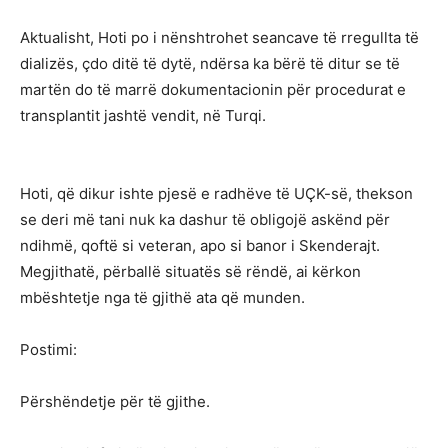
Aktualisht, Hoti po i nënshtrohet seancave të rregullta të
dializës, çdo ditë të dytë, ndërsa ka bërë të ditur se të
martën do të marrë dokumentacionin për procedurat e
transplantit jashtë vendit, në Turqi.
Hoti, që dikur ishte pjesë e radhëve të UÇK-së, thekson
se deri më tani nuk ka dashur të obligojë askënd për
ndihmë, qoftë si veteran, apo si banor i Skenderajt.
Megjithatë, përballë situatës së rëndë, ai kërkon
mbështetje nga të gjithë ata që munden.
Postimi:
Përshëndetje për të gjithe.