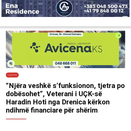
Lajme
Shëndetësi
Ekonomi
Sport
Tech
Botë
Kuri
Lajme
“Njëra veshkë s’funksionon, tjetra po
dobësohet”, Veterani i UÇK-së
Haradin Hoti nga Drenica kërkon
ndihmë financiare për shërim