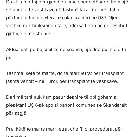
Dua t’ju njoftoj për gjendjen time shëndetësore. Kam një
sëmundje të veshkave që tashmë ka arritur në stafin
përfundimtar, me vlera të caktuara deri në 937. Njëra
veshkë nuk funksionon fare, ndërsa tjetra po dobësohet
gjithnjë e më shumë.
Aktualisht, po bëj dializë në seanca, një ditë po, një ditë
jo.
Tashmë, këtë të martë, do të marr letrat për transplant
jashtë vendit – në Turqi, për transplant të veshkave.
Deri më tani nuk kam pasur dëshirë të obligohem si
pjesëtar i UÇK-së apo si banor i komunës së Skenderajt
për asgjë.
Pra, këtë të martë marr letrat dhe filloj procedurat për
transplant.