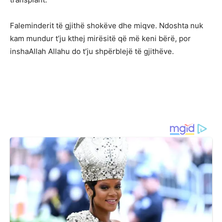
Faleminderit të gjithë shokëve dhe miqve. Ndoshta nuk
kam mundur t’ju kthej mirësitë që më keni bërë, por
inshaAllah Allahu do t’ju shpërblejë të gjithëve.