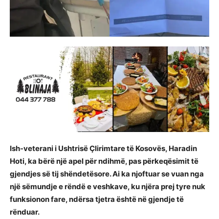
Ish-veterani i Ushtrisë Çlirimtare të Kosovës, Haradin
Hoti, ka bërë një apel për ndihmë, pas përkeqësimit të
gjendjes së tij shëndetësore. Ai ka njoftuar se vuan nga
një sëmundje e rëndë e veshkave, ku njëra prej tyre nuk
funksionon fare, ndërsa tjetra është në gjendje të
rënduar.