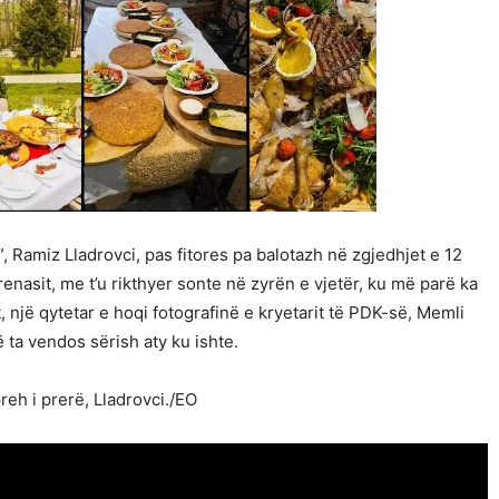
”, Ramiz Lladrovci, pas fitores pa balotazh në zgjedhjet e 12
renasit, me t’u rikthyer sonte në zyrën e vjetër, ku më parë ka
 një qytetar e hoqi fotografinë e kryetarit të PDK-së, Memli
 ta vendos sërish aty ku ishte.
reh i prerë, Lladrovci./EO