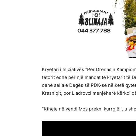
Kryetari i Iniciativës “Për Drenasin Kampion
tetorit edhe për një mandat të kryetarit të D
qenë selia e Degës së PDK-së në këtë qytet,
Krasniqit, por Lladrovci menjëherë kërkoi që
“Ktheje në vend! Mos prekni kurrgjë!”, u shp