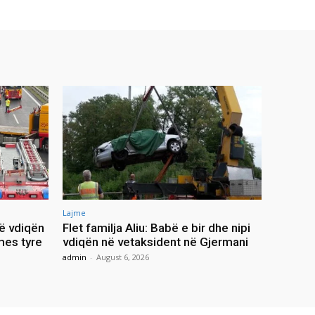
Lajme
ë vdiqën
Flet familja Aliu: Babë e bir dhe nipi
mes tyre
vdiqën në vetaksident në Gjermani
admin
-
August 6, 2026