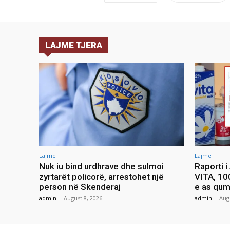
LAJME TJERA
Lajme
Lajme
Nuk iu bind urdhrave dhe sulmoi
Raporti 
zyrtarët policorë, arrestohet një
VITA, 10
person në Skenderaj
e as qum
admin
-
August 8, 2026
admin
-
Aug