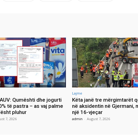
Lajme
i AUV: Qumështi dhe jogurti
Këta janë tre mërgimtarët q
0% të pastra – as vaj palme
në aksidentin në Gjermani, 
ësht pluhur
një 16-vjeçar
ust 7, 2026
admin
-
August 7, 2026