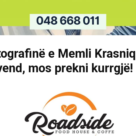
tografinë e Memli Krasniq
vend, mos prekni kurrgjë!