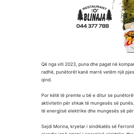
Që nga viti 2023, puna dhe pagat në kompa
radhë, punëtorët kanë marrë vetëm një pjesë
qind.
Por këtë të premte u bë e ditur se punëtorë
aktivitetin për shkak të mungesës së punës.
të energjisë elektrike dhe mungesës së përk
Sejdi Morina, kryetar i sindikatës së Ferron