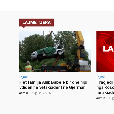
LAJME TJERA
Lajme
Lajme
Flet familja Aliu: Babë e bir dhe nipi
Tragjedi
vdiqën në vetaksident në Gjermani
nga Koso
në aksid
admin
-
August 6, 2026
admin
-
Aug