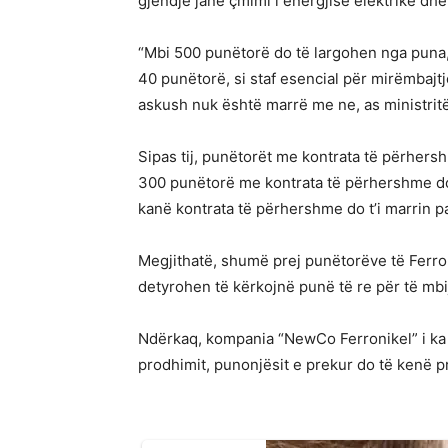
gjendje janë çmimi i energjisë elektrike dhe 
“Mbi 500 punëtorë do të largohen nga puna,
40 punëtorë, si staf esencial për mirëmbajt
askush nuk është marrë me ne, as ministritë
Sipas tij, punëtorët me kontrata të përhers
300 punëtorë me kontrata të përhershme do t
kanë kontrata të përhershme do t’i marrin p
Megjithatë, shumë prej punëtorëve të Ferroni
detyrohen të kërkojnë punë të re për të mbi
Ndërkaq, kompania “NewCo Ferronikel” i ka nj
prodhimit, punonjësit e prekur do të kenë pr