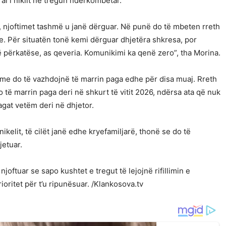
ai i niklit në tregun ndërkombëtar.
 njoftimet tashmë u janë dërguar. Në punë do të mbeten rreth
je. Për situatën tonë kemi dërguar dhjetëra shkresa, por
 përkatëse, as qeveria. Komunikimi ka qenë zero”, tha Morina.
hme do të vazhdojnë të marrin paga edhe për disa muaj. Rreth
ë marrin paga deri në shkurt të vitit 2026, ndërsa ata që nuk
agat vetëm deri në dhjetor.
kelit, të cilët janë edhe kryefamiljarë, thonë se do të
jetuar.
oftuar se sapo kushtet e tregut të lejojnë rifillimin e
ioritet për t’u ripunësuar. /Klankosova.tv