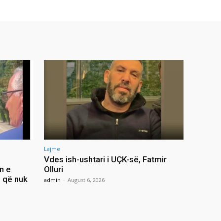
Lajme
Vdes ish-ushtari i UÇK-së, Fatmir
n e
Olluri
i që nuk
admin
-
August 6, 2026