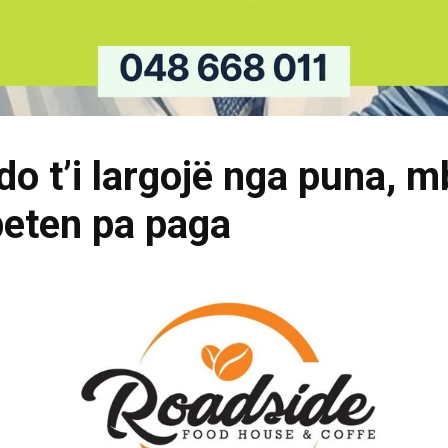
do t’i largojë nga puna, m
beten pa paga