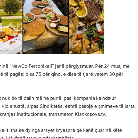
ninë “NewCo Ferronikeli” janë përgjysmuar. Për 24 muaj me
 të pagës: disa 75 për qind, e disa të tjerë vetëm 30 për
t nuk do të dalin më në punë, pasi kompania ka ndalur
 Kjo situatë, sipas Sindikatës, është pasojë e çmimeve të larta
rahjes institucionale, transmeton Klankosova.tv.
ikelit, tha se dy nga arsyet kryesore që kanë çuar në këtë