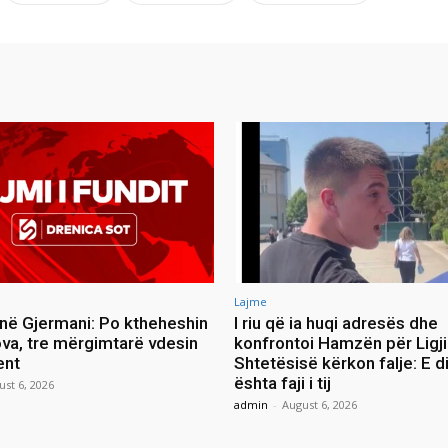
Lajme
 në Gjermani: Po ktheheshin
I riu që ia huqi adresës dhe
va, tre mërgimtarë vdesin
konfrontoi Hamzën për Ligji
ent
Shtetësisë kërkon falje: E d
ështa faji i tij
ust 6, 2026
admin
-
August 6, 2026