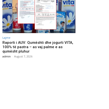
Lajme
Raporti i AUV: Qumështi dhe jogurti VITA,
100% të pastra – as vaj palme e as
qumësht pluhur
admin
-
August 7, 2026