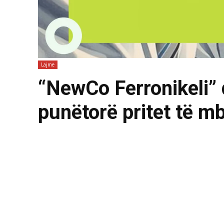
Lajme
“NewCo Ferronikeli” 
punëtorë pritet të m