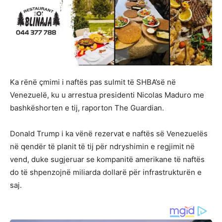
Ka rënë çmimi i naftës pas sulmit të SHBA’së në
Venezuelë, ku u arrestua presidenti Nicolas Maduro me
bashkëshorten e tij, raporton The Guardian.
Donald Trump i ka vënë rezervat e naftës së Venezuelës
në qendër të planit të tij për ndryshimin e regjimit në
vend, duke sugjeruar se kompanitë amerikane të naftës
do të shpenzojnë miliarda dollarë për infrastrukturën e
saj.