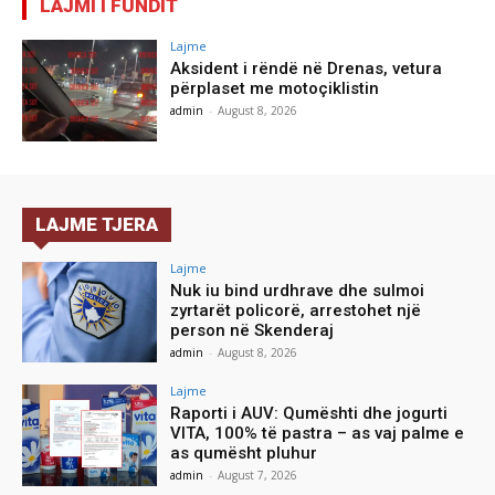
LAJMI I FUNDIT
Lajme
Aksident i rëndë në Drenas, vetura
përplaset me motoçiklistin
admin
-
August 8, 2026
LAJME TJERA
Lajme
Nuk iu bind urdhrave dhe sulmoi
zyrtarët policorë, arrestohet një
person në Skenderaj
admin
-
August 8, 2026
Lajme
Raporti i AUV: Qumështi dhe jogurti
VITA, 100% të pastra – as vaj palme e
as qumësht pluhur
admin
-
August 7, 2026