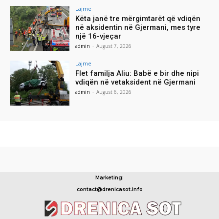
Lajme
Këta janë tre mërgimtarët që vdiqën
në aksidentin në Gjermani, mes tyre
një 16-vjeçar
admin
-
August 7, 2026
Lajme
Flet familja Aliu: Babë e bir dhe nipi
vdiqën në vetaksident në Gjermani
admin
-
August 6, 2026
Marketing:
contact@drenicasot.info