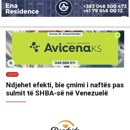
Lajme
Shëndetësi
Ekonomi
Sport
Tech
Botë
Kuri
Lajme
Ndjehet efekti, bie çmimi i naftës pas
sulmit të SHBA-së në Venezuelë