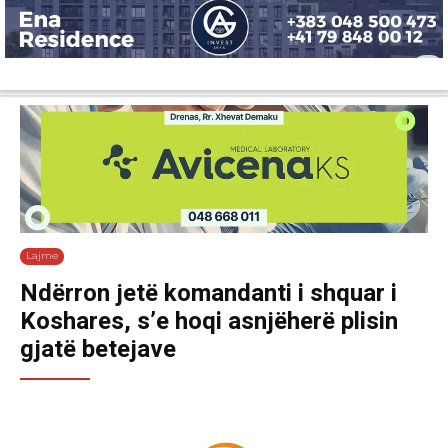
Lajme
Shëndetësi
Ekonomi
Sport
Tech
Botë
Kuri
Lajme
Ndërron jetë komandanti i shquar i
Koshares, s’e hoqi asnjëherë plisin
gjatë betejave