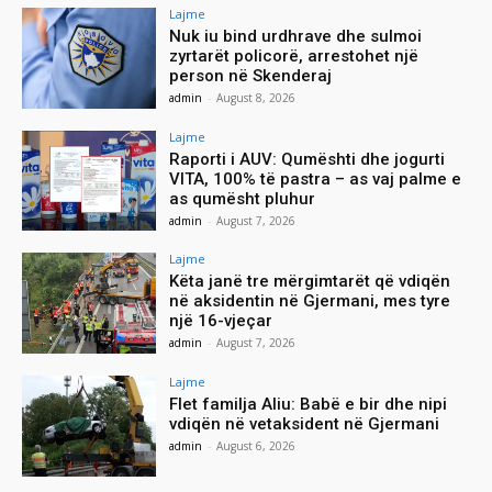
Lajme
Nuk iu bind urdhrave dhe sulmoi
zyrtarët policorë, arrestohet një
person në Skenderaj
admin
-
August 8, 2026
Lajme
Raporti i AUV: Qumështi dhe jogurti
VITA, 100% të pastra – as vaj palme e
as qumësht pluhur
admin
-
August 7, 2026
Lajme
Këta janë tre mërgimtarët që vdiqën
në aksidentin në Gjermani, mes tyre
një 16-vjeçar
admin
-
August 7, 2026
Lajme
Flet familja Aliu: Babë e bir dhe nipi
vdiqën në vetaksident në Gjermani
admin
-
August 6, 2026