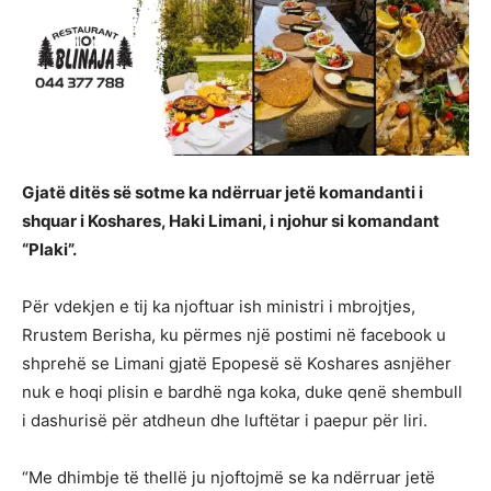
Gjatë ditës së sotme ka ndërruar jetë komandanti i
shquar i Koshares, Haki Limani, i njohur si komandant
“Plaki”.
Për vdekjen e tij ka njoftuar ish ministri i mbrojtjes,
Rrustem Berisha, ku përmes një postimi në facebook u
shprehë se Limani gjatë Epopesë së Koshares asnjëher
nuk e hoqi plisin e bardhë nga koka, duke qenë shembull
i dashurisë për atdheun dhe luftëtar i paepur për liri.
“Me dhimbje të thellë ju njoftojmë se ka ndërruar jetë