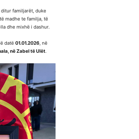
 ditur familjarët, duke
të madhe te familja, të
ëlla dhe mixhë i dashur.
 më datë
01.01.2026
, në
ala, në Zabel të Ulët
.