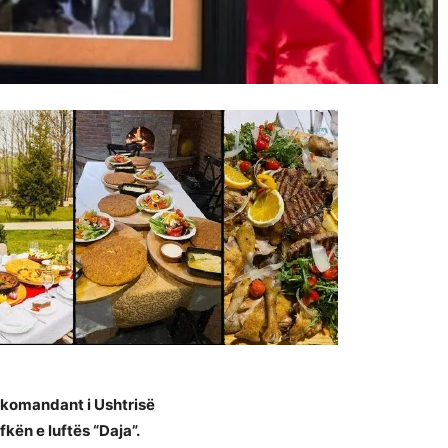
-komandant i Ushtrisë
fkën e luftës “Daja”.