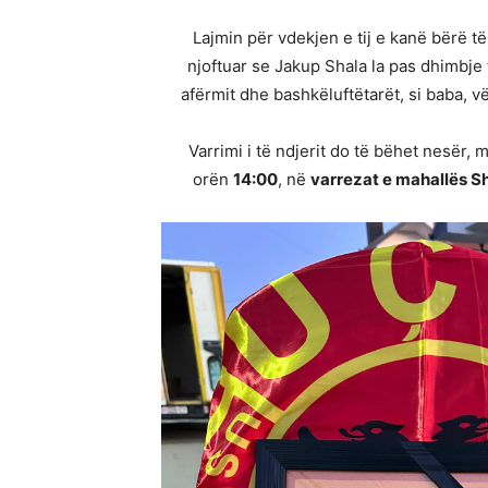
Lajmin për vdekjen e tij e kanë bërë të
njoftuar se Jakup Shala la pas dhimbje 
afërmit dhe bashkëluftëtarët, si baba, v
Varrimi i të ndjerit do të bëhet nesër,
orën
14:00
, në
varrezat e mahallës Sh