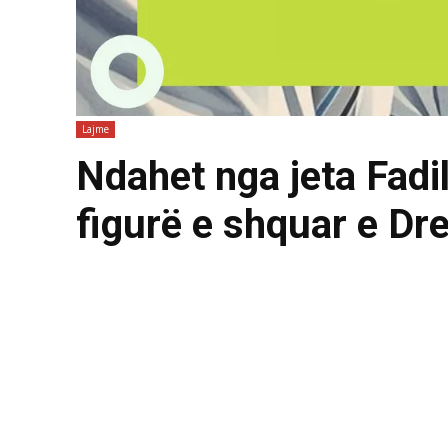
Lajme
Ndahet nga jeta Fadi
figurë e shquar e Dr