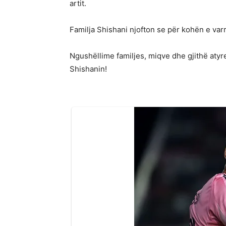
artit.
Familja Shishani njofton se për kohën e var
Ngushëllime familjes, miqve dhe gjithë atyre
Shishanin!