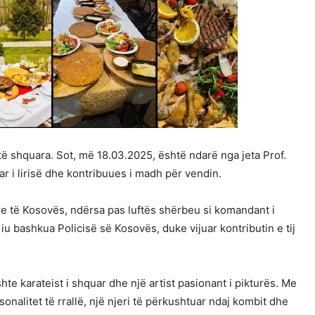
të shquara. Sot, më 18.03.2025, është ndarë nga jeta Prof.
tar i lirisë dhe kontribuues i madh për vendin.
re të Kosovës, ndërsa pas luftës shërbeu si komandant i
u bashkua Policisë së Kosovës, duke vijuar kontributin e tij
hte karateist i shquar dhe një artist pasionant i pikturës. Me
sonalitet të rrallë, një njeri të përkushtuar ndaj kombit dhe