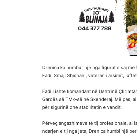
Drenica ka humbur një nga figurat e saj më 
Fadil Smajl Shishani, veteran i arsimit, luftë
Fadili ishte komandant në Ushtrinë Çlirimta
Gardës së TMK-së në Skenderaj. Më pas, ai i
për sigurinë dhe stabilitetin e vendit.
Përveç angazhimeve të tij profesionale, ai is
ndarjen e tij nga jeta, Drenica humbi një per