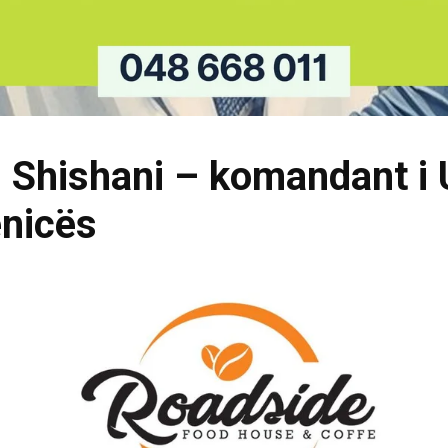
l Shishani – komandant i
enicës