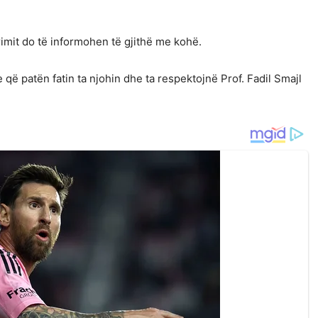
rimit do të informohen të gjithë me kohë.
 që patën fatin ta njohin dhe ta respektojnë Prof. Fadil Smajl