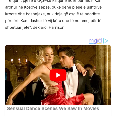
“Të qenit pjesë e UÇK-së ka qenë nder për mua. Kam
ardhur në Kosovë sepse, duke qenë pjesë e ushtrive
kroate dhe boshnjake, nuk doja që asgjë të ndodhte
përsëri. Kam dashur të vij këtu dhe të ndihmoj për të
shpëtuar jetë”, deklaroi Harrison