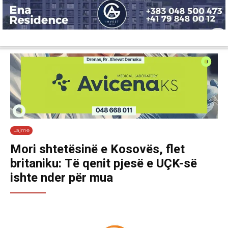
Lajme
Shëndetësi
Ekonomi
Sport
Tech
Botë
Kuri
Lajme
Mori shtetësinë e Kosovës, flet
britaniku: Të qenit pjesë e UÇK-së
ishte nder për mua