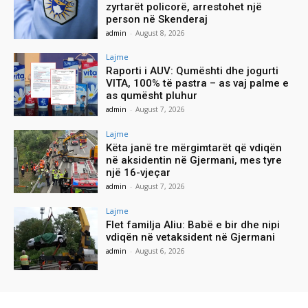
zyrtarët policorë, arrestohet një
person në Skenderaj
admin
-
August 8, 2026
Lajme
Raporti i AUV: Qumështi dhe jogurti
VITA, 100% të pastra – as vaj palme e
as qumësht pluhur
admin
-
August 7, 2026
Lajme
Këta janë tre mërgimtarët që vdiqën
në aksidentin në Gjermani, mes tyre
një 16-vjeçar
admin
-
August 7, 2026
Lajme
Flet familja Aliu: Babë e bir dhe nipi
vdiqën në vetaksident në Gjermani
admin
-
August 6, 2026