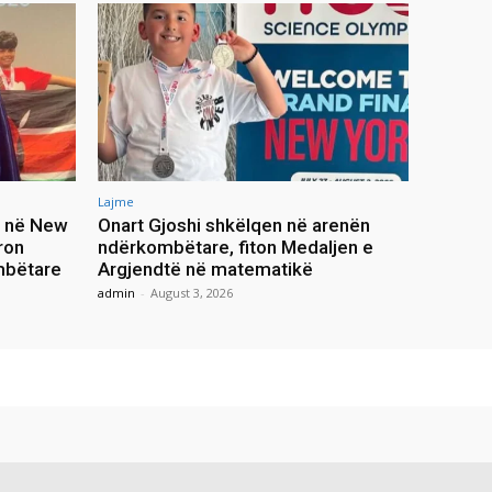
Lajme
n në New
Onart Gjoshi shkëlqen në arenën
ron
ndërkombëtare, fiton Medaljen e
mbëtare
Argjendtë në matematikë
admin
-
August 3, 2026