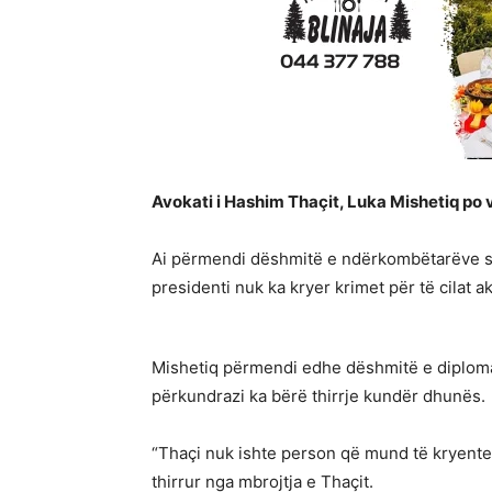
Avokati i Hashim Thaçit, Luka Mishetiq po
Ai përmendi dëshmitë e ndërkombëtarëve si 
presidenti nuk ka kryer krimet për të cilat a
Mishetiq përmendi edhe dëshmitë e diplomat
përkundrazi ka bërë thirrje kundër dhunës.
“Thaçi nuk ishte person që mund të kryente
thirrur nga mbrojtja e Thaçit.