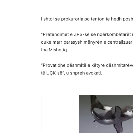
I shtoi se prokuroria po tenton të hedh pos
“Pretendimet e ZPS-së se ndërkombëtarët nu
duke marr parasysh mënyrën e centralizuar 
tha Mishetiq.
“Provat dhe dëshmitë e këtyre dëshmitarëv
të UÇK-së”, u shpreh avokati.