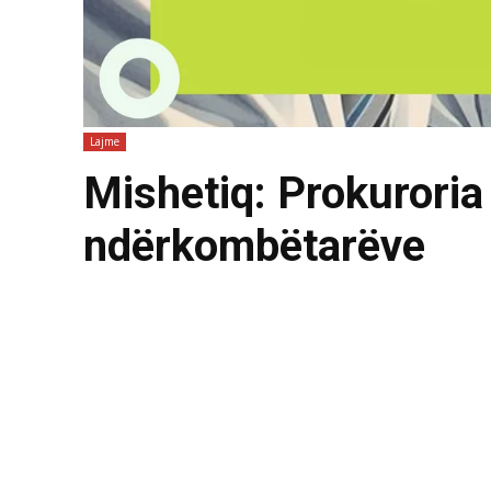
Lajme
Mishetiq: Prokuroria
ndërkombëtarëve