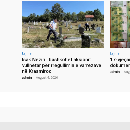
Lajme
Lajme
Isak Neziri i bashkohet aksionit
17-vjeça
vullnetar për rregullimin e varrezave
dokument
në Krasmiroc
admin
-
Aug
admin
-
August 4, 2026