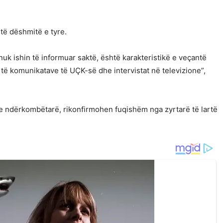
htë dëshmitë e tyre.
k ishin të informuar saktë, është karakteristikë e veçantë
të komunikatave të UÇK-së dhe intervistat në televizione”,
e ndërkombëtarë, rikonfirmohen fuqishëm nga zyrtarë të lartë