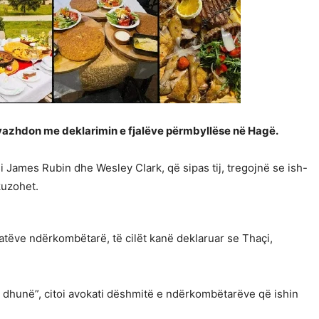
 vazhdon me deklarimin e fjalëve përmbyllëse në Hagë.
James Rubin dhe Wesley Clark, që sipas tij, tregojnë se ish-
kuzohet.
ëve ndërkombëtarë, të cilët kanë deklaruar se Thaçi,
 dhunë”, citoi avokati dëshmitë e ndërkombëtarëve që ishin