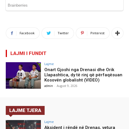
Facebook
Twitter
Pinterest
LAJMI I FUNDIT
Lajme
Onart Gjoshi nga Drenasi dhe Orik
Llapashtica, dy të rinj që përfaqësuan
Kosovën globalisht (VIDEO)
admin
-
August 9, 2026
LAJME TJERA
Lajme
Aksident i rëndë në Drenas, vetura