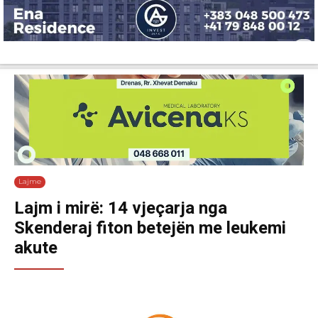
Lajme
Shëndetësi
Ekonomi
Sport
Tech
Botë
Kuri
Lajme
Lajm i mirë: 14 vjeçarja nga
Skenderaj fiton betejën me leukemi
akute