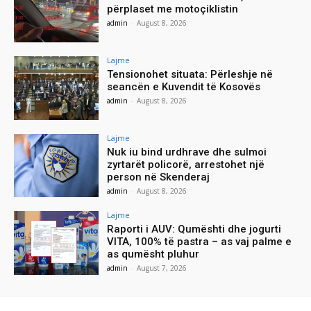
përplaset me motoçiklistin
admin
-
August 8, 2026
Lajme
Tensionohet situata: Përleshje në
seancën e Kuvendit të Kosovës
admin
-
August 8, 2026
Lajme
Nuk iu bind urdhrave dhe sulmoi
zyrtarët policorë, arrestohet një
person në Skenderaj
admin
-
August 8, 2026
Lajme
Raporti i AUV: Qumështi dhe jogurti
VITA, 100% të pastra – as vaj palme e
as qumësht pluhur
admin
-
August 7, 2026