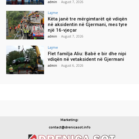
admin
-
August 7, 2026
Lajme
Këta janë tre mërgimtarët që vdiqën
në aksidentin në Gjermani, mes tyre
një 16-vjeçar
admin
-
August 7, 2026
Lajme
Flet familja Aliu: Babë e bir dhe nipi
vdiqën në vetaksident në Gjermani
admin
-
August 6, 2026
Marketing:
contact@drenicasot.info