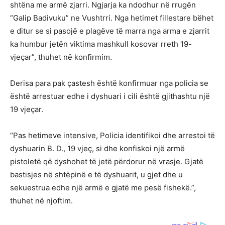
shtëna me armë zjarri. Ngjarja ka ndodhur në rrugën
“Galip Badivuku” ne Vushtrri. Nga hetimet fillestare bëhet
e ditur se si pasojë e plagëve të marra nga arma e zjarrit
ka humbur jetën viktima mashkull kosovar rreth 19-
vjeçar”, thuhet në konfirmim.
Derisa para pak çastesh është konfirmuar nga policia se
është arrestuar edhe i dyshuari i cili është gjithashtu një
19 vjeçar.
“Pas hetimeve intensive, Policia identifikoi dhe arrestoi të
dyshuarin B. D., 19 vjeç, si dhe konfiskoi një armë
pistoletë që dyshohet të jetë përdorur në vrasje. Gjatë
bastisjes në shtëpinë e të dyshuarit, u gjet dhe u
sekuestrua edhe një armë e gjatë me pesë fishekë.”,
thuhet në njoftim.