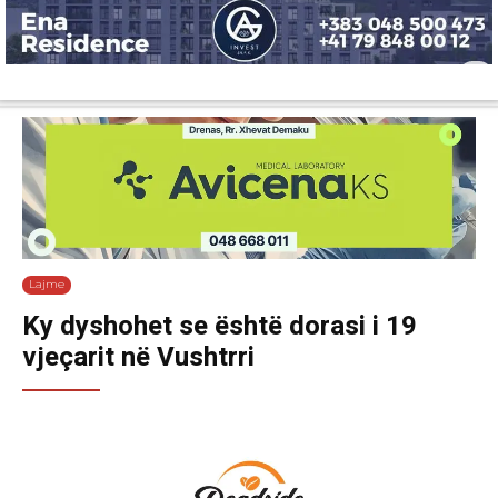
Lajme
Shëndetësi
Ekonomi
Sport
Tech
Botë
Kuri
Lajme
Ky dyshohet se është dorasi i 19
vjeçarit në Vushtrri