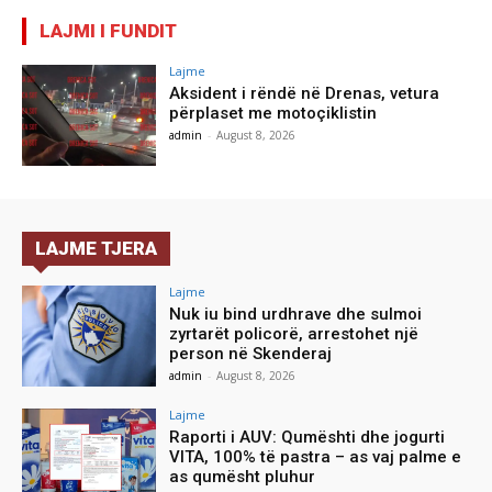
LAJMI I FUNDIT
Lajme
Aksident i rëndë në Drenas, vetura
përplaset me motoçiklistin
admin
-
August 8, 2026
LAJME TJERA
Lajme
Nuk iu bind urdhrave dhe sulmoi
zyrtarët policorë, arrestohet një
person në Skenderaj
admin
-
August 8, 2026
Lajme
Raporti i AUV: Qumështi dhe jogurti
VITA, 100% të pastra – as vaj palme e
as qumësht pluhur