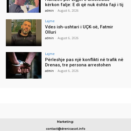
kërkon falje: E di që nuk ështa faji i tij
admin
-
August 6, 2026
Lajme
Vdes ish-ushtari i UÇK-së, Fatmir
Olluri
admin
-
August 6, 2026
Lajme
Përleshje pas një konflikti në trafik në
Drenas, tre persona arrestohen
admin
-
August 6, 2026
Marketing:
contact@drenicasot.info