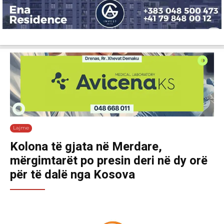
Lajme
Shëndetësi
Ekonomi
Sport
Tech
Botë
Kuri
Lajme
Kolona të gjata në Merdare,
mërgimtarët po presin deri në dy orë
për të dalë nga Kosova