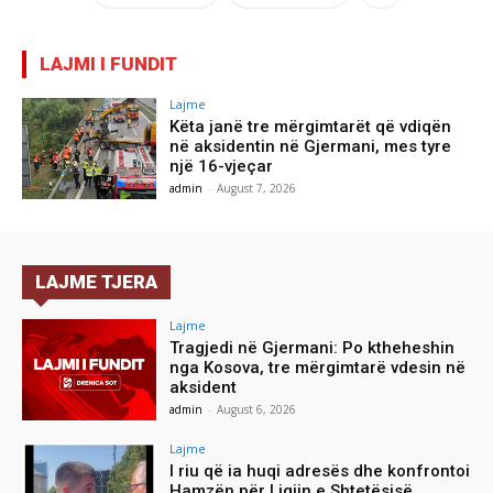
LAJMI I FUNDIT
Lajme
Këta janë tre mërgimtarët që vdiqën
në aksidentin në Gjermani, mes tyre
një 16-vjeçar
admin
-
August 7, 2026
LAJME TJERA
Lajme
Tragjedi në Gjermani: Po ktheheshin
nga Kosova, tre mërgimtarë vdesin në
aksident
admin
-
August 6, 2026
Lajme
I riu që ia huqi adresës dhe konfrontoi
Hamzën për Ligjin e Shtetësisë