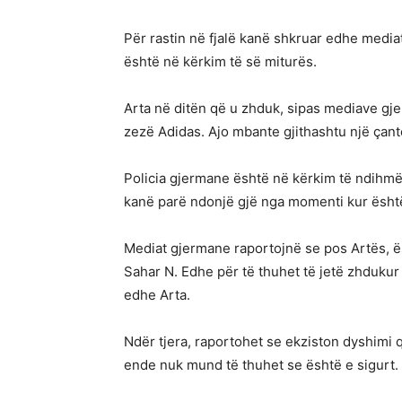
Për rastin në fjalë kanë shkruar edhe medi
është në kërkim të së miturës.
Arta në ditën që u zhduk, sipas mediave gje
zezë Adidas. Ajo mbante gjithashtu një çant
Policia gjermane është në kërkim të ndihmës 
kanë parë ndonjë gjë nga momenti kur është
Mediat gjermane raportojnë se pos Artës, 
Sahar N. Edhe për të thuhet të jetë zhdukur
edhe Arta.
Ndër tjera, raportohet se ekziston dyshimi 
ende nuk mund të thuhet se është e sigurt.