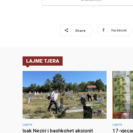
Facebook
Share
LAJME TJERA
Lajme
Lajme
Isak Neziri i bashkohet aksionit
17-vjeça