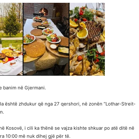
me banim në Gjermani.
cila është zhdukur që nga 27 qershori, në zonën “Lothar-Streit-
n.
ë Kosovë, i cili ka thënë se vajza kishte shkuar po atë ditë në
ra 10:00 më nuk dihej gjë për të.