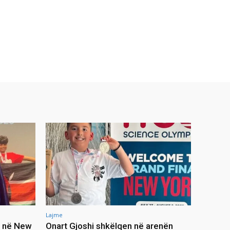
Lajme
n në New
Onart Gjoshi shkëlqen në arenën