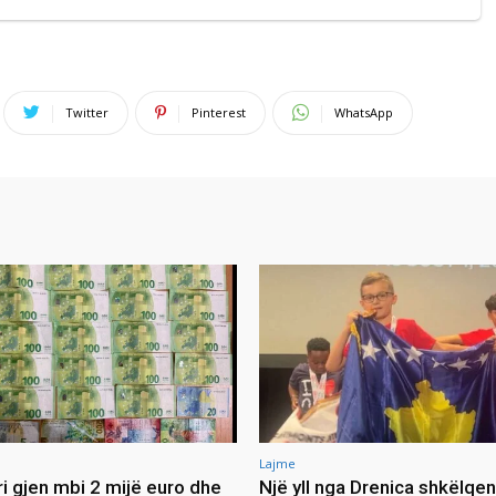
Twitter
Pinterest
WhatsApp
Lajme
ri gjen mbi 2 mijë euro dhe
Një yll nga Drenica shkëlqe