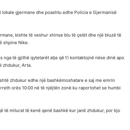
at lokale gjermane dhe poashtu edhe Policia e Gjermanisë
rmane, kishte të veshur xhinse blu të çelët dhe një bluzë të
ë shpine Nike.
nga të gjithë qytetarët atje që t’i kontaktojnë nëse dinë apo
 zhdukur, Arta.
është zhdukur edhe një bashkëmoshatare e saj me emrin
 rreth orës 10:00 në të njëjtën zonë ku raportohet se humbi
që të miturat të kenë qenë bashkë kur janë zhdukur, por kjo