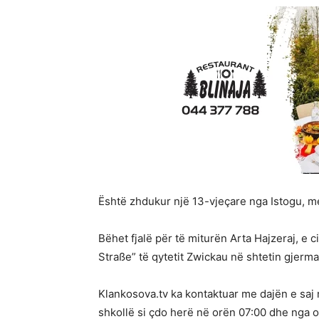
Është zhdukur një 13-vjeçare nga Istogu, 
Bëhet fjalë për të miturën Arta Hajzeraj, e 
Straße” të qytetit Zwickau në shtetin gjerma
Klankosova.tv ka kontaktuar me dajën e saj n
shkollë si çdo herë në orën 07:00 dhe nga o