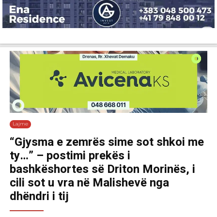
Lajme
Shëndetësi
Ekonomi
Sport
Tech
Botë
Kuri
Lajme
“Gjysma e zemrës sime sot shkoi me
ty…” – postimi prekës i
bashkëshortes së Driton Morinës, i
cili sot u vra në Malishevë nga
dhëndri i tij