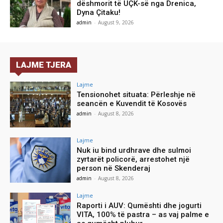
dëshmorit të UÇK-së nga Drenica,
Dyna Çitaku!
admin
-
August 9, 2026
LAJME TJERA
Lajme
Tensionohet situata: Përleshje në
seancën e Kuvendit të Kosovës
admin
-
August 8, 2026
Lajme
Nuk iu bind urdhrave dhe sulmoi
zyrtarët policorë, arrestohet një
person në Skenderaj
admin
-
August 8, 2026
Lajme
Raporti i AUV: Qumështi dhe jogurti
VITA, 100% të pastra – as vaj palme e