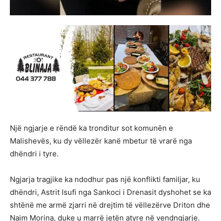
Një ngjarje e rëndë ka tronditur sot komunën e
Malishevës, ku dy vëllezër kanë mbetur të vrarë nga
dhëndri i tyre.
Ngjarja tragjike ka ndodhur pas një konflikti familjar, ku
dhëndri, Astrit Isufi nga Sankoci i Drenasit dyshohet se ka
shtënë me armë zjarri në drejtim të vëllezërve Driton dhe
Naim Morina, duke u marrë jetën atyre në vendngjarje.