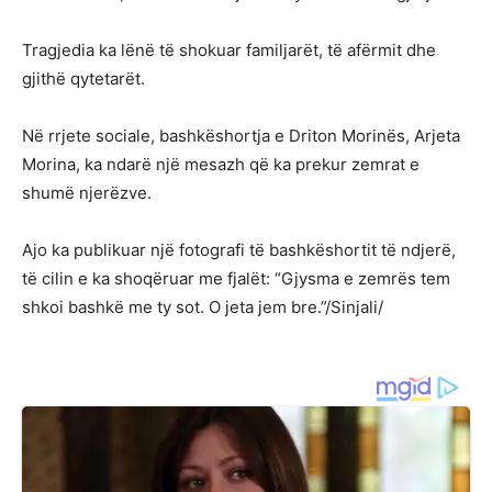
Tragjedia ka lënë të shokuar familjarët, të afërmit dhe
gjithë qytetarët.
Në rrjete sociale, bashkëshortja e Driton Morinës, Arjeta
Morina, ka ndarë një mesazh që ka prekur zemrat e
shumë njerëzve.
Ajo ka publikuar një fotografi të bashkëshortit të ndjerë,
të cilin e ka shoqëruar me fjalët: “Gjysma e zemrës tem
shkoi bashkë me ty sot. O jeta jem bre.”/Sinjali/