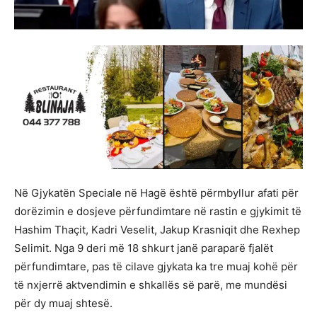
Në Gjykatën Speciale në Hagë është përmbyllur afati për
dorëzimin e dosjeve përfundimtare në rastin e gjykimit të
Hashim Thaçit, Kadri Veselit, Jakup Krasniqit dhe Rexhep
Selimit. Nga 9 deri më 18 shkurt janë paraparë fjalët
përfundimtare, pas të cilave gjykata ka tre muaj kohë për
të nxjerrë aktvendimin e shkallës së parë, me mundësi
për dy muaj shtesë.