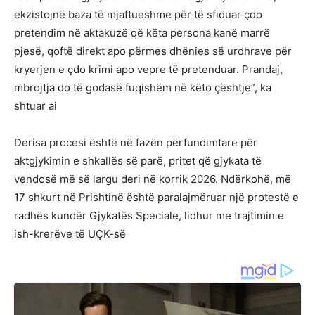
ekzistojnë baza të mjaftueshme për të sfiduar çdo
pretendim në aktakuzë që këta persona kanë marrë
pjesë, qoftë direkt apo përmes dhënies së urdhrave për
kryerjen e çdo krimi apo vepre të pretenduar. Prandaj,
mbrojtja do të godasë fuqishëm në këto çështje”, ka
shtuar ai
Derisa procesi është në fazën përfundimtare për
aktgjykimin e shkallës së parë, pritet që gjykata të
vendosë më së largu deri në korrik 2026. Ndërkohë, më
17 shkurt në Prishtinë është paralajmëruar një protestë e
radhës kundër Gjykatës Speciale, lidhur me trajtimin e
ish-krerëve të UÇK-së