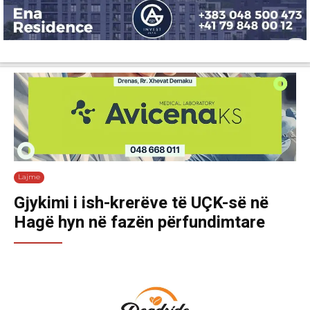
Lajme
Shëndetësi
Ekonomi
Sport
Tech
Botë
Kuri
Lajme
Gjykimi i ish-krerëve të UÇK-së në
Hagë hyn në fazën përfundimtare