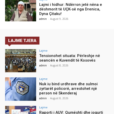
Lajmi i hidhur: Ndërron jetë nëna e
dëshmorit të UÇK-së nga Drenica,
Dyna Çitaku!
admin
-
August 9, 2026
LAJME TJERA
Lajme
Tensionohet situata: Përleshje në
seancën e Kuvendit të Kosovës
admin
-
August 8, 2026
Lajme
Nuk iu bind urdhrave dhe sulmoi
zyrtarët policorë, arrestohet një
person në Skenderaj
admin
-
August 8, 2026
Lajme
Raporti i AUV: Qumështi dhe jogurti