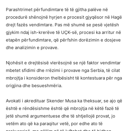
Parashtrimet përfundimtare të të gjitha palëve në
procedurë shënojnë hyrjen e procesit gjyqësor në Hagë
drejt fazës vendimtare. Pas më shumë se pesë vjetësh
gjykim ndaj ish-krerëve të UÇK-së, procesi ka arritur në
etapën përfundimtare, që përfshin dorëzimin e dosjeve
dhe analizimin e provave.
Njohësit e drejtësisë vlerësojnë se një faktor vendimtar
mbetet sfidimi dhe rrëzimi i provave nga Serbia, të cilat
mbrojtja i konsideron thelbësisht të kontestuara për nga
origjina dhe besueshmëria.
Avokati i akredituar Skender Musa ka theksuar, se ajo që
është e rëndësishme është që mbrojtja në këtë fazë të
jetë shumë argumentuese dhe të shtjellojë provat, jo
vetëm ato që ka paraqitur vetë, por edhe ato të