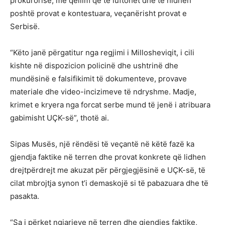
prokurorisë, me qëllim që të luftohet dhe të hidhen
poshtë provat e kontestuara, veçanërisht provat e
Serbisë.
“Këto janë përgatitur nga regjimi i Millosheviqit, i cili
kishte në dispozicion policinë dhe ushtrinë dhe
mundësinë e falsifikimit të dokumenteve, provave
materiale dhe video-incizimeve të ndryshme. Madje,
krimet e kryera nga forcat serbe mund të jenë i atribuara
gabimisht UÇK-së”, thotë ai.
Sipas Musës, një rëndësi të veçantë në këtë fazë ka
gjendja faktike në terren dhe provat konkrete që lidhen
drejtpërdrejt me akuzat për përgjegjësinë e UÇK-së, të
cilat mbrojtja synon t’i demaskojë si të pabazuara dhe të
pasakta.
“Sa i përket ngjarjeve në terren dhe gjendjes faktike,