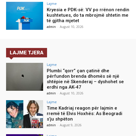
Lajme
Kryesia e PDK-së: VV po rrënon rendin
kushtetues, do ta mbrojmë shtetin me
të gjitha mjetet
admin
-
August 10, 2026
LAJME TJERA
Lajme
Plumbi “qorr” çan çatinë dhe
përfundon brenda dhomës së një
shtëpie në Skenderaj – dyshohet se
erdhi nga AK-47
admin
-
August 10, 2026
Lajme
Time Kadriaj reagon për lajmin e
rremë të Elvis Hoxhës: As Beogradi
s’ju shpëton
admin
-
August 9, 2026
Lajme