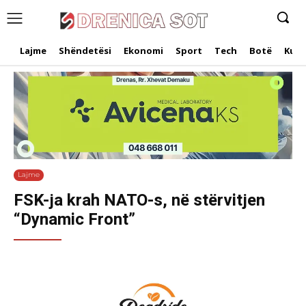
Lajme
Shëndetësi
Ekonomi
Sport
Tech
Botë
Kuri
Lajme
FSK-ja krah NATO-s, në stërvitjen
“Dynamic Front”