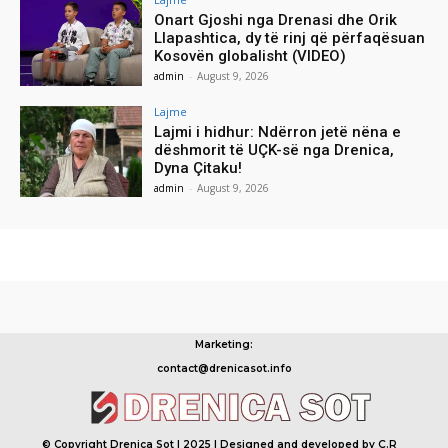
Onart Gjoshi nga Drenasi dhe Orik
Llapashtica, dy të rinj që përfaqësuan
Kosovën globalisht (VIDEO)
admin
-
August 9, 2026
Lajme
Lajmi i hidhur: Ndërron jetë nëna e
dëshmorit të UÇK-së nga Drenica,
Dyna Çitaku!
admin
-
August 9, 2026
Marketing:
contact@drenicasot.info
© Copyright Drenica Sot | 2025 | Designed and developed by Ç.R