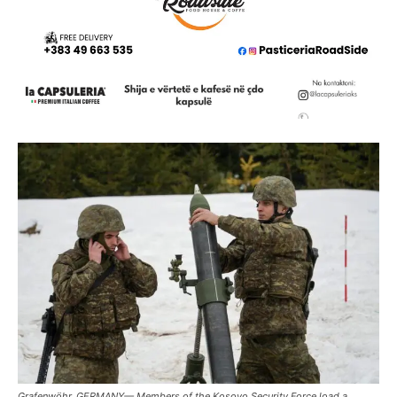
Grafenwöhr, GERMANY— Members of the Kosovo Security Force load a