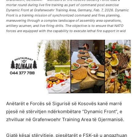
mortar round during live fire training as part of command post exercise
Dynamic Front at Grafenwoehr Training Area, Germany, Feb. 7, 2026. Dynamic
Front is a training mission of synchronized command and fires planning,
maneuvering through a complex landscape of assembly area operations,
artillery acumen, and live firing drills. The objective is to ensure that NATO
forces are equipped with the capability to execute lethal fire support in wid
Anëtarët e Forcës së Sigurisë së Kosovës kanë marrë
pjesë në stërvitjen ndërkombëtare “Dynamic Front”, e
zhvilluar në Grafenwoehr Training Area të Gjermanisë.
Gjatë kësaj stërvitjeje, pjesëtarët e FSK-së u angazhuan