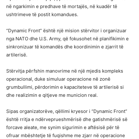
në ngarkimin e predhave të mortajës, në kuadër të
ushtrimeve të postit komandues.
“Dynamic Front” është një mision stërvitor i organizuar
nga NATO dhe U.S. Army, që fokusohet në planifikimin e
sinkronizuar të komandës dhe koordinimin e zjarrit të
artilerisë.
Stërvitja përfshin manovrime në një mjedis kompleks
operacional, duke simuluar operacione në zonë
grumbullimi, përdorimin e kapaciteteve të artilerisë si
dhe realizimin e qitjeve me municion real.
Sipas organizatorëve, qëllimi kryesor i “Dynamic Front”
është rritja e ndërveprueshmërisë dhe gatishmërisë së
forcave aleate, me synim sigurimin e aftësisë për të
ofruar mbështetje të fuqishme me zjarr në operacione