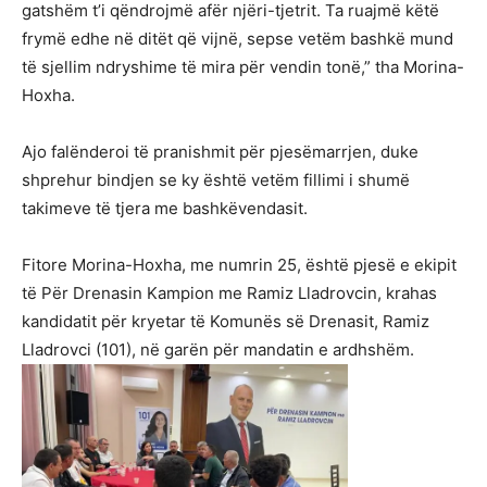
gatshëm t’i qëndrojmë afër njëri-tjetrit. Ta ruajmë këtë
frymë edhe në ditët që vijnë, sepse vetëm bashkë mund
të sjellim ndryshime të mira për vendin tonë,” tha Morina-
Hoxha.
Ajo falënderoi të pranishmit për pjesëmarrjen, duke
shprehur bindjen se ky është vetëm fillimi i shumë
takimeve të tjera me bashkëvendasit.
Fitore Morina-Hoxha, me numrin 25, është pjesë e ekipit
të Për Drenasin Kampion me Ramiz Lladrovcin, krahas
kandidatit për kryetar të Komunës së Drenasit, Ramiz
Lladrovci (101), në garën për mandatin e ardhshëm.