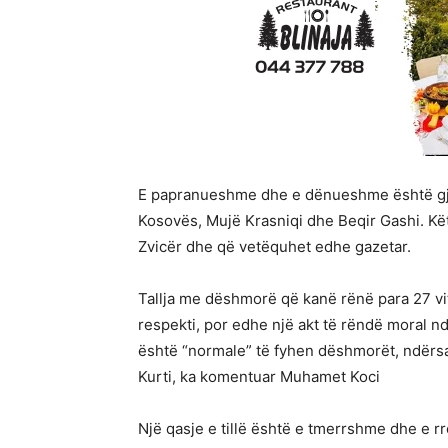
E papranueshme dhe e dënueshme është gju
Kosovës, Mujë Krasniqi dhe Beqir Gashi. Këto 
Zvicër dhe që vetëquhet edhe gazetar.
Tallja me dëshmorë që kanë rënë para 27 vi
respekti, por edhe një akt të rëndë moral nd
është “normale” të fyhen dëshmorët, ndërsa m
Kurti, ka komentuar Muhamet Koci
Një qasje e tillë është e tmerrshme dhe e rr