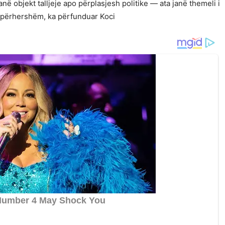
anë objekt talljeje apo përplasjesh politike — ata janë themeli i
ë përhershëm, ka përfunduar Koci