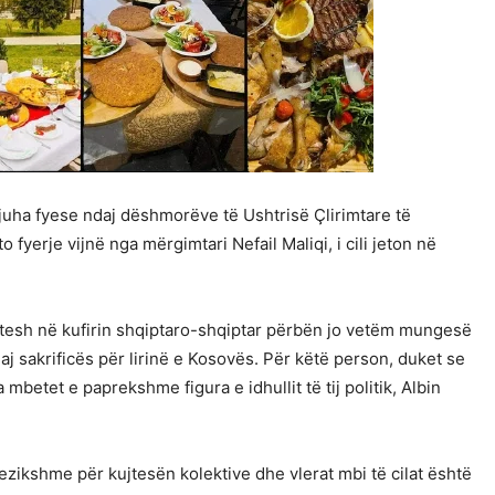
ha fyese ndaj dëshmorëve të Ushtrisë Çlirimtare të
fyerje vijnë nga mërgimtari Nefail Maliqi, i cili jeton në
tesh në kufirin shqiptaro-shqiptar përbën jo vetëm mungesë
aj sakrificës për lirinë e Kosovës. Për këtë person, duket se
betet e paprekshme figura e idhullit të tij politik, Albin
ezikshme për kujtesën kolektive dhe vlerat mbi të cilat është