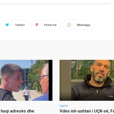
Twitter
Pinterest
WhatsApp
Lajme
ia huqi adresës dhe
Vdes ish-ushtari i UÇK-së, F