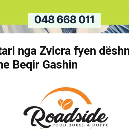
ari nga Zvicra fyen dësh
he Beqir Gashin