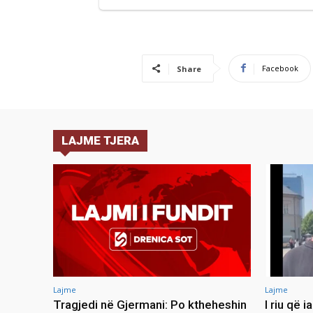
Facebook
Share
LAJME TJERA
Lajme
Lajme
Tragjedi në Gjermani: Po ktheheshin
I riu që 