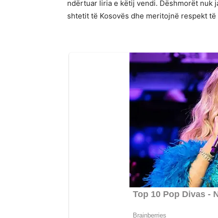
ndërtuar liria e këtij vendi. Dëshmorët nuk j
shtetit të Kosovës dhe meritojnë respekt t