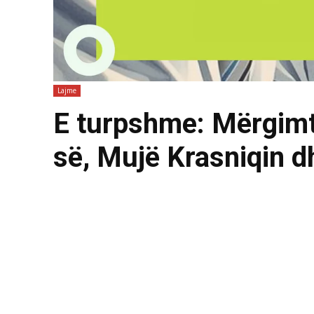
Lajme
E turpshme: Mërgimt
së, Mujë Krasniqin d