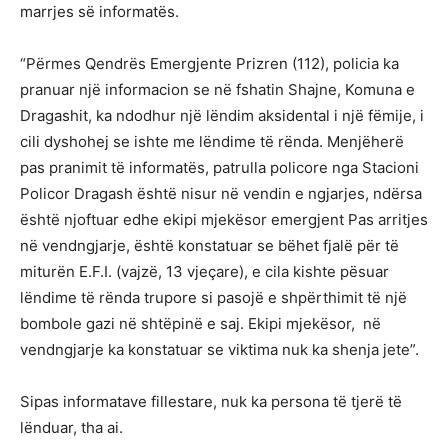
marrjes së informatës.
“Përmes Qendrës Emergjente Prizren (112), policia ka
pranuar një informacion se në fshatin Shajne, Komuna e
Dragashit, ka ndodhur një lëndim aksidental i një fëmije, i
cili dyshohej se ishte me lëndime të rënda. Menjëherë
pas pranimit të informatës, patrulla policore nga Stacioni
Policor Dragash është nisur në vendin e ngjarjes, ndërsa
është njoftuar edhe ekipi mjekësor emergjent Pas arritjes
në vendngjarje, është konstatuar se bëhet fjalë për të
miturën E.F.I. (vajzë, 13 vjeçare), e cila kishte pësuar
lëndime të rënda trupore si pasojë e shpërthimit të një
bombole gazi në shtëpinë e saj. Ekipi mjekësor, në
vendngjarje ka konstatuar se viktima nuk ka shenja jete”.
Sipas informatave fillestare, nuk ka persona të tjerë të
lënduar, tha ai.