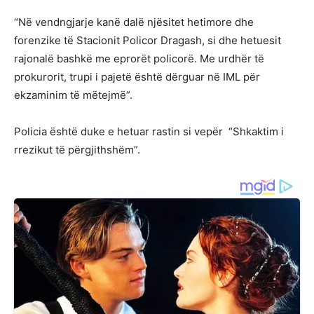
“Në vendngjarje kanë dalë njësitet hetimore dhe
forenzike të Stacionit Policor Dragash, si dhe hetuesit
rajonalë bashkë me eprorët policorë. Me urdhër të
prokurorit, trupi i pajetë është dërguar në IML për
ekzaminim të mëtejmë”.
Policia është duke e hetuar rastin si vepër “Shkaktim i
rrezikut të përgjithshëm”.