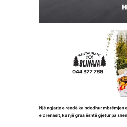
Një ngjarje e rëndë ka ndodhur mbrëmjen 
e Drenasit, ku një grua është gjetur pa sh