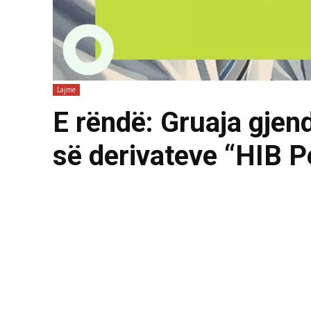
Lajme
E rëndë: Gruaja gjen
së derivateve “HIB P