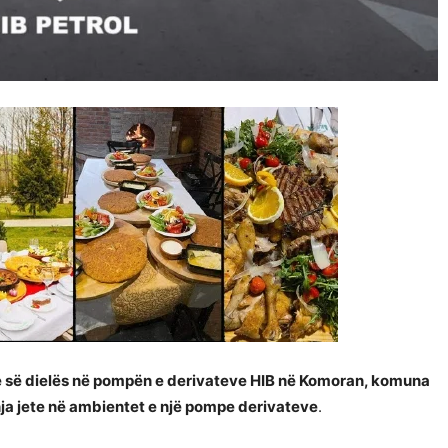
e së dielës në pompën e derivateve HIB në Komoran, komuna
enja jete në ambientet e një pompe derivateve
.