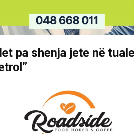
det pa shenja jete në tual
etrol”