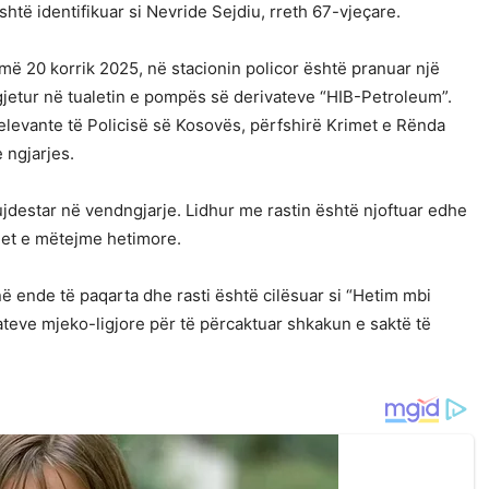
shtë identifikuar si Nevride Sejdiu, rreth 67-vjeçare.
 më 20 korrik 2025, në stacionin policor është pranuar një
 gjetur në tualetin e pompës së derivateve “HIB-Petroleum”.
relevante të Policisë së Kosovës, përfshirë Krimet e Rënda
 ngjarjes.
jdestar në vendngjarje. Lidhur me rastin është njoftuar edhe
rimet e mëtejme hetimore.
ë ende të paqarta dhe rasti është cilësuar si “Hetim mbi
ltateve mjeko-ligjore për të përcaktuar shkakun e saktë të