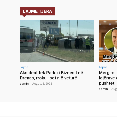
LAJME TJERA
Lajme
Lajme
Aksident tek Parku i Biznesit në
Mergim L
Drenas, rrokulliset një veturë
lojërave 
pushteti
admin
-
August 5, 2026
admin
-
Aug