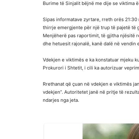
Burime të Sinjalit bëjnë me dije se viktima ë
Sipas informatave zyrtare, rreth orës 21:30
thirrje emergjente për një trup të pajetë të
Menjëherë pas raportimit, të gjitha njësitë 
dhe hetuesit rajonalë, kanë dalë në vendin e
Vdekjen e viktimës e ka konstatuar mjeku ku
Prokurori i Shtetit, i cili ka autorizuar vep
Rrethanat që çuan në vdekjen e viktimës jan
vdekjen”. Autoritetet janë në pritje të rezu
ndarjes nga jeta.