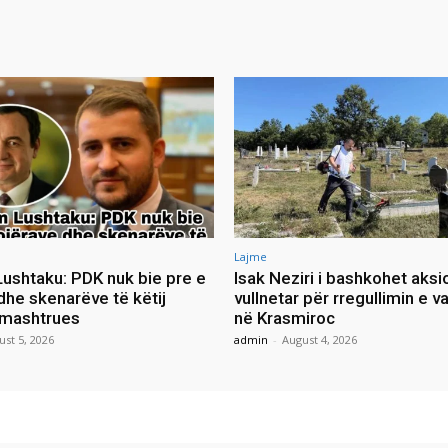
Lajme
ushtaku: PDK nuk bie pre e
Isak Neziri i bashkohet aksi
dhe skenarëve të këtij
vullnetar për rregullimin e v
 mashtrues
në Krasmiroc
ust 5, 2026
admin
-
August 4, 2026