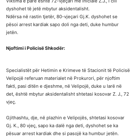
Viktima e parë është 72-vjeçari me iniciale Z.J., i cili
dyshohet të jetë mbytur aksidentalisht.
Ndërsa në rastin tjetër, 80-vjeçari Gj.K. dyshohet se
pësoi arrest kardiak sapo doli nga deti, duke humbur
jetën.
Njoftimi i Policisë Shkodër:
Specialistët për Hetimin e Krimeve të Stacionit të Policisë
Velipojë referuan materialet në Prokurori, për njoftim
fakti, pasi ditën e djeshme, në Velipojë, duke u larë në
det, është mbytur aksidentalisht shtetasi kosovar Z. J., 72
vjeç.
Gjithashtu, dje, në plazhin e Velipojës, shtetasi kosovar
Gj. K., 80 vjeç, sapo ka dalë nga deti, dyshohet se ka
pësuar arrest kardiak dhe si pasojë ka humbur jetën.