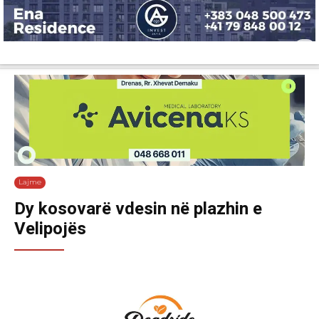
Lajme
Shëndetësi
Ekonomi
Sport
Tech
Botë
Kuri
Lajme
Dy kosovarë vdesin në plazhin e
Velipojës