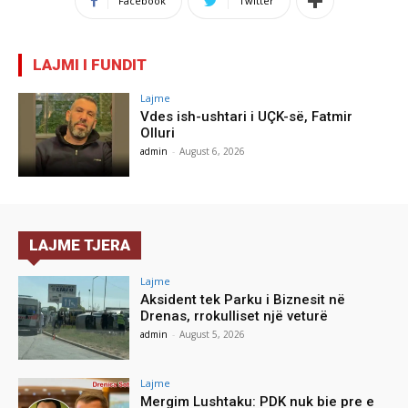
Facebook
Twitter
LAJMI I FUNDIT
Lajme
Vdes ish-ushtari i UÇK-së, Fatmir
Olluri
admin
-
August 6, 2026
LAJME TJERA
Lajme
Aksident tek Parku i Biznesit në
Drenas, rrokulliset një veturë
admin
-
August 5, 2026
Lajme
Mergim Lushtaku: PDK nuk bie pre e