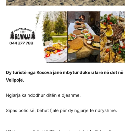
Dy turistë nga Kosova janë mbytur duke u larë në det në
Velipojë.
Ngjarja ka ndodhur ditën e djeshme.
Sipas policisë, bëhet fjalë për dy ngjarje të ndryshme.