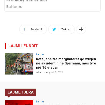
Facebook
Twitter
LAJMI I FUNDIT
Lajme
Këta janë tre mërgimtarët që vdiqën
në aksidentin në Gjermani, mes tyre
një 16-vjeçar
admin
-
August 7, 2026
LAJME TJERA
Lajme