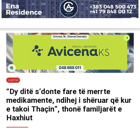
Lajme
Shëndetësi
Ekonomi
Sport
Tech
Botë
Kuri
Lajme
“Dy ditë s’donte fare të merrte
medikamente, ndihej i shëruar që kur
e takoi Thaçin”, thonë familjarët e
Haxhiut