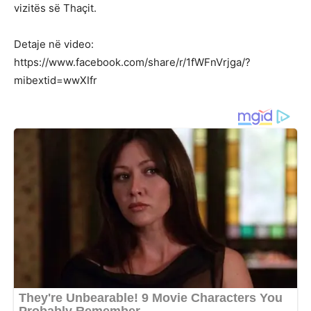
vizitës së Thaçit.
Detaje në video:
https://www.facebook.com/share/r/1fWFnVrjga/?
mibextid=wwXIfr