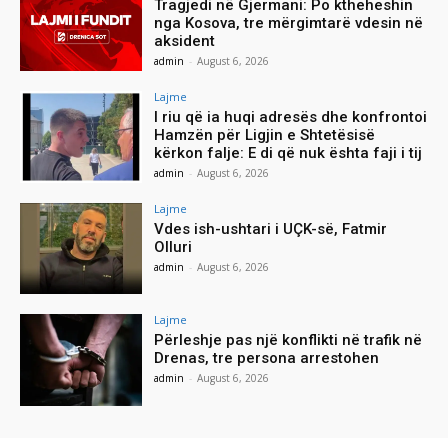
Tragjedi në Gjermani: Po ktheheshin
nga Kosova, tre mërgimtarë vdesin në
aksident
admin
-
August 6, 2026
Lajme
I riu që ia huqi adresës dhe konfrontoi
Hamzën për Ligjin e Shtetësisë
kërkon falje: E di që nuk ështa faji i tij
admin
-
August 6, 2026
Lajme
Vdes ish-ushtari i UÇK-së, Fatmir
Olluri
admin
-
August 6, 2026
Lajme
Përleshje pas një konflikti në trafik në
Drenas, tre persona arrestohen
admin
-
August 6, 2026